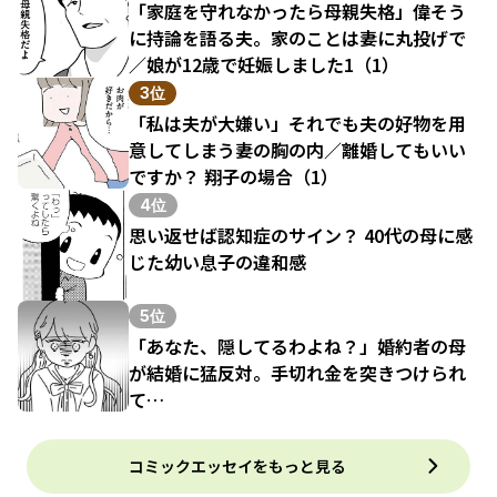
「家庭を守れなかったら母親失格」偉そう
に持論を語る夫。家のことは妻に丸投げで
／娘が12歳で妊娠しました1（1）
3位
「私は夫が大嫌い」それでも夫の好物を用
意してしまう妻の胸の内／離婚してもいい
ですか？ 翔子の場合（1）
4位
思い返せば認知症のサイン？ 40代の母に感
じた幼い息子の違和感
5位
「あなた、隠してるわよね？」婚約者の母
が結婚に猛反対。手切れ金を突きつけられ
て…
コミックエッセイをもっと見る