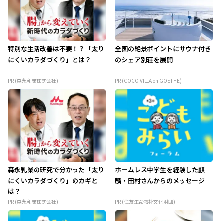
特別な生活改善は不要！？「太り
全国の絶景ポイントにサウナ付き
にくいカラダづくり」とは？
のシェア別荘を展開
PR (森永乳業株式会社)
PR (COCO VILLA on GOETHE)
森永乳業の研究で分かった「太り
ホームレス中学生を経験した麒
にくいカラダづくり」のカギと
麟・田村さんからのメッセージ
は？
PR (森永乳業株式会社)
PR (住友生命福祉文化財団)