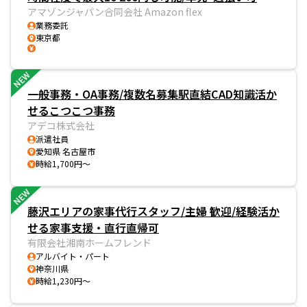
アマゾンジャパン合同会社 Amazon flex
業務委託
東京都
NEW
一般事務・OA事務/複数名募集駅直結CAD知識活か
せるこつこつ事務
アデコ株式会社
派遣社員
愛知県 名古屋市
時給1,700円～
NEW
藤沢エリアの家事代行スタッフ/主婦 歓迎/経験活か
せる家事支援・直行直帰可
有限会社湘南ホームフレンド
アルバイト・パート
神奈川県
時給1,230円～