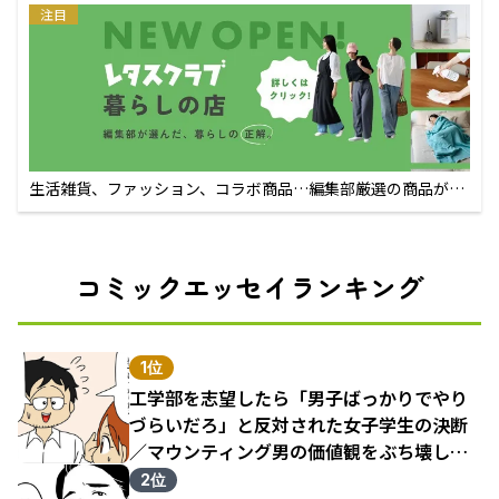
注目
生活雑貨、ファッション、コラボ商品…編集部厳選の商品が買
えるECサイト
コミックエッセイランキング
1位
工学部を志望したら「男子ばっかりでやり
づらいだろ」と反対された女子学生の決断
／マウンティング男の価値観をぶち壊した
結果（1）
2位