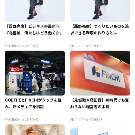
【西野亮廣】ビジネス書最新刊
【西野亮廣】つくりたいものを追
『北極星 僕たちはどう働くか』
求できる環境の作り方とは
PR (FINCHI on GOETHE)
PR (FINCHI on GOETHE)
GOETHEとFINCHIがタッグを組
【見城徹×藤田晋】AI時代でも変
み、新メディアを創設
わらない経営者の本質
PR (FINCHI on GOETHE)
PR (FINCHI on GOETHE)