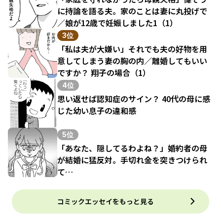
に持論を語る夫。家のことは妻に丸投げで
／娘が12歳で妊娠しました1（1）
3位
「私は夫が大嫌い」それでも夫の好物を用
意してしまう妻の胸の内／離婚してもいい
ですか？ 翔子の場合（1）
4位
思い返せば認知症のサイン？ 40代の母に感
じた幼い息子の違和感
5位
「あなた、隠してるわよね？」婚約者の母
が結婚に猛反対。手切れ金を突きつけられ
て…
コミックエッセイをもっと見る