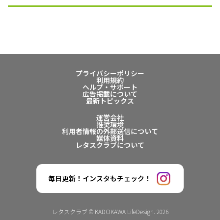
プライバシーポリシー
利用規約
ヘルプ・サポート
広告掲載について
最新トピックス
運営会社
推奨環境
利用者情報の外部送信について
媒体資料
レタスクラブについて
毎日更新！インスタもチェック！
レタスクラブ © KADOKAWA LifeDesign. 2026