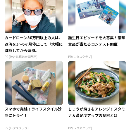
カードローン50万円以上の人は、
誕生日エピソードを大募集！豪華
返済を3～6ヶ月停止して『大幅に
賞品が当たるコンテスト開催
減額してから返済...
PR (渋谷法務総合事務所)
PR (レタスクラブ)
スマホで完結！ライフスタイル診
しょうが焼きをアレンジ！スタミ
断にトライ！
ナ＆満足度アップの食材とは
PR (レタスクラブ)
PR (レタスクラブ)