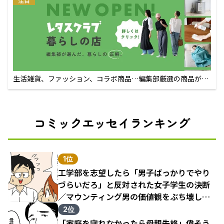
注目
生活雑貨、ファッション、コラボ商品…編集部厳選の商品が買
えるECサイト
コミックエッセイランキング
1位
工学部を志望したら「男子ばっかりでやり
づらいだろ」と反対された女子学生の決断
／マウンティング男の価値観をぶち壊した
結果（1）
2位
「家庭を守れなかったら母親失格」偉そう