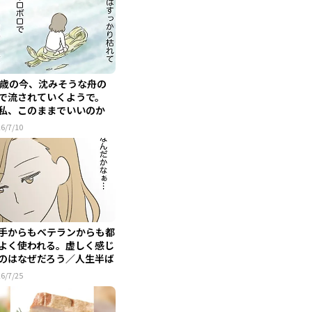
3歳の今、沈みそうな舟の
で流されていくようで。
私、このままでいいのか
」／...
6/7/10
手からもベテランからも都
よく使われる。虚しく感じ
のはなぜだろう／人生半ば
..
6/7/25