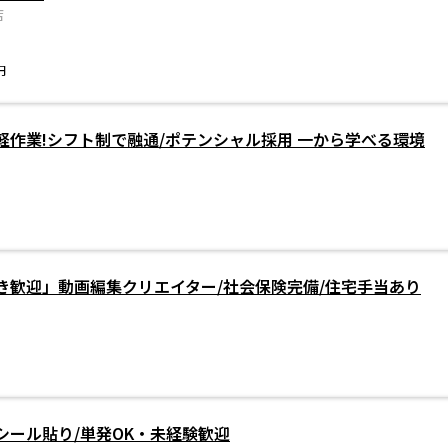
店
円
軽作業!シフト制で融通/ポテンシャル採用 一から学べる環境
き歓迎」動画編集クリエイター/社会保険完備/住宅手当あり
シール貼り/単発OK・未経験歓迎