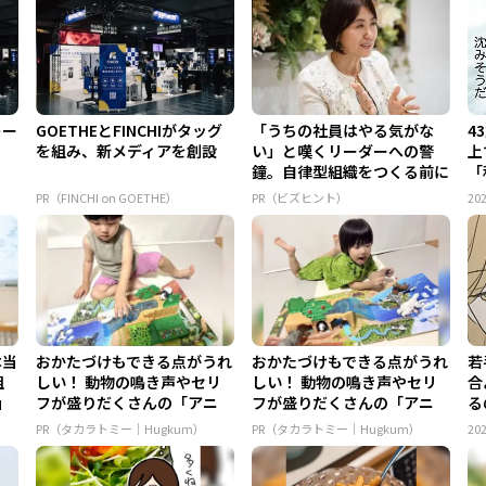
トー
GOETHEとFINCHIがタッグ
「うちの社員はやる気がな
4
を組み、新メディアを創設
い」と嘆くリーダーへの警
上
鐘。自律型組織をつくる前に
「
外せな...
な
PR（FINCHI on GOETHE）
PR（ビズヒント）
202
本当
おかたづけもできる点がうれ
おかたづけもできる点がうれ
若
組
しい！ 動物の鳴き声やセリ
しい！ 動物の鳴き声やセリ
合
」
フが盛りだくさんの「アニ
フが盛りだくさんの「アニ
る
ア ...
ア ...
に.
PR（タカラトミー｜Hugkum）
PR（タカラトミー｜Hugkum）
202