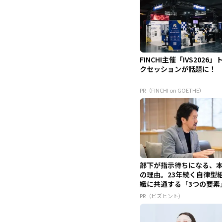
FINCHI主催「IVS2026」
クセッションが話題に！
PR（FINCHI on GOETHE）
部下が指示待ちになる、
の理由。23年続く自律型
織に共通する「3つの要素
PR（ビズヒント）