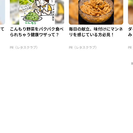
けて
こんもり野菜をパクパク食べ
毎日の献立、味付けにマンネ
ダ
られちゃう健康ワザって？
リを感じている方必見！
み
PR（レタスクラブ）
PR（レタスクラブ）
P