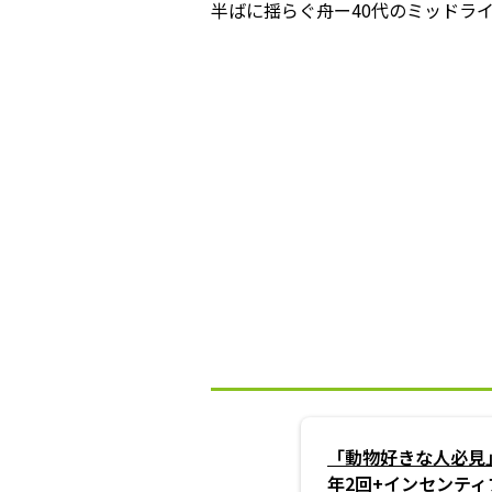
半ばに揺らぐ舟ー40代のミッドラ
「動物好きな人必見
年2回+インセンティ