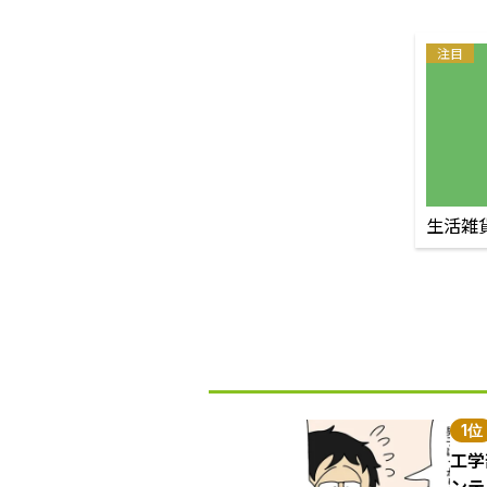
注目
生活雑
1位
工学
ンテ