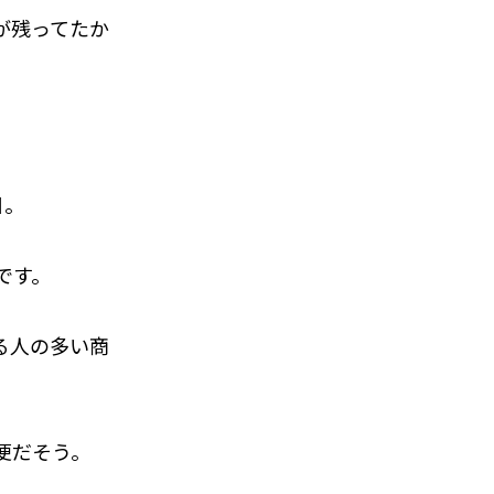
が残ってたか
目。
です。
る人の多い商
便だそう。