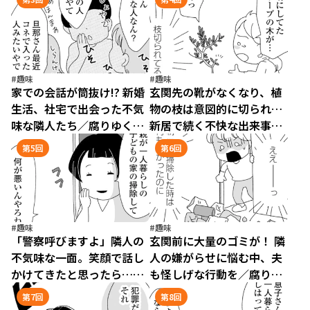
#趣味
#趣味
家での会話が筒抜け!? 新婚
玄関先の靴がなくなり、植
生活、社宅で出会った不気
物の枝は意図的に切られ…
味な隣人たち／腐りゆく家
新居で続く不快な出来事／
族（3）
腐りゆく家族（4）
第5回
第6回
#趣味
#趣味
「警察呼びますよ」隣人の
玄関前に大量のゴミが！ 隣
不気味な一面。笑顔で話し
人の嫌がらせに悩む中、夫
かけてきたと思ったら…／
も怪しげな行動を／腐りゆ
腐りゆく家族（5）
く家族（6）
第7回
第8回