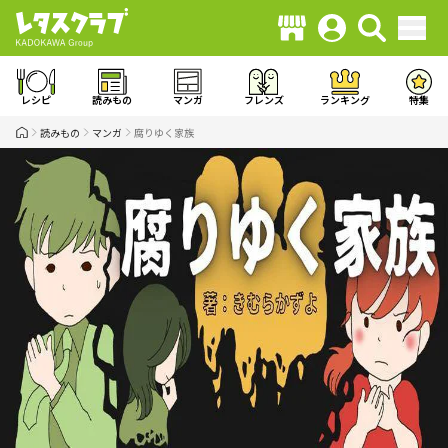
レシピ
読みもの
マンガ
フレンズ
ランキング
特集
読みもの
マンガ
腐りゆく家族