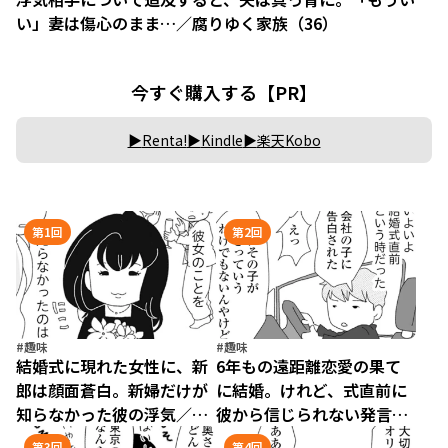
い」妻は傷心のまま…／腐りゆく家族（36）
今すぐ購入する【PR】
Renta!
Kindle
楽天Kobo
第1回
第2回
#趣味
#趣味
結婚式に現れた女性に、新
6年もの遠距離恋愛の果て
郎は顔面蒼白。新婦だけが
に結婚。けれど、式直前に
知らなかった彼の浮気／腐
彼から信じられない発言
りゆく家族（1）
が…／腐りゆく家族（2）
第3回
第4回