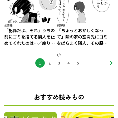
#趣味
#趣味
「犯罪だよ、それ」うちの
「ちょっとおかしくなっ
前にゴミを捨てる隣人を止
て」隣の家の玄関先にゴミ
めてくれたのは…／腐りゆ
をばらまく隣人、その原因
く家族（7）
は／腐りゆく家族（8）
1/5
1
2
3
4
5
おすすめ読みもの