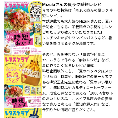
Mizukiさんの夏ラク時短レシピ
今号の料理特集は「Mizukiさんの夏ラク時
短レシピ」。
本誌連載でも大人気のMizukiさんに、夏バ
テ防止にもなる、栄養満点の手間なしレシ
ピをたっぷり教えていただきました!
レンチンおかずやワンパンパスタなど、暑
い夏を乗り切るテクが満載です。
その他、火を使わない「体感“秒”副菜」
や、おうちで作れる「麻辣レシピ」など、
夏に作りたくなるレシピが満載。
料理企画以外にも、「夏のベタベタ床スッ
キリ解消」特集や、睡眠研究の第一人者で
ある柳沢正史先生に教わる「質のいい眠り
方」、無印良品やカルディコーヒーファー
ム、成城石井などで買える「1000円台以下
のおいしい名品」、メイプル超合金の安藤
なつさんと考える「認知症超入門」など、
今知りたい情報が盛りだくさん。