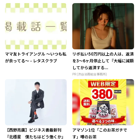
ママ友トライアングル ～いつも私
リボ払い50万円以上の人は、返済
が余ってる～ - レタスクラブ
を3～6ヶ月停止して『大幅に減額
してから返済する...
PR (渋谷法務総合事務所)
【西野亮廣】ビジネス書最新刊
アマゾン1位「このお茶ガチで
『北極星 僕たちはどう働くか』
す」噂のお茶