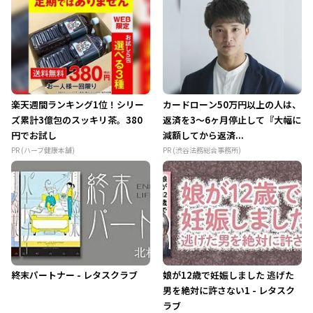
楽天週間ランキング1位！シリー
カードローン50万円以上の人は、
ズ累計3億包のスッキリ茶。380
返済を3～6ヶ月停止して『大幅に
円でお試し
減額してから返済...
PR (ハーブ健康本舗)
PR (渋谷法務総合事務所)
終末パートナー - レタスクラブ
娘が12歳で妊娠しました 逃げた
男を絶対に許さない1 - レタスク
ラブ