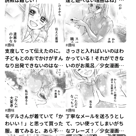
説教は難しい！
達と遊べない理由はね」／
少女漫画ぽく愚痴る。
（27）
#趣味
#趣味
支度してって伝えたのに。
さっさと入ればいいのはわ
子どもとのおでかけがすん
かっている！それができな
なり出発できないのはな
いのがお風呂／少女漫画ぽ
ぜ？／少女漫画ぽく愚痴
く愚痴る。（25）
る。（26）
#趣味
#趣味
モデルさんが着ていて「か
丁寧なメールを送ろうとし
わいい！」と思って買った
て、つい使ってしまいがち
服。着てみると、あら不思
なフレーズ！／少女漫画ぽ