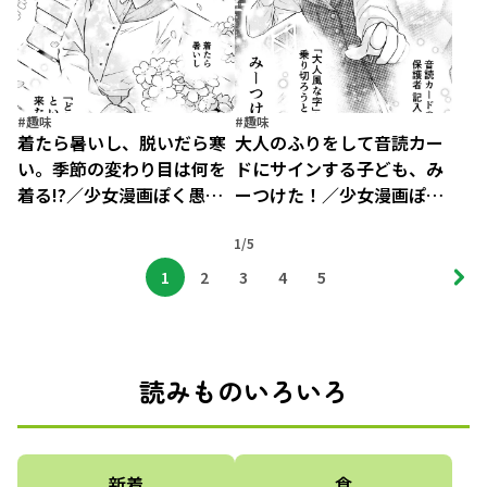
#趣味
#趣味
着たら暑いし、脱いだら寒
大人のふりをして音読カー
い。季節の変わり目は何を
ドにサインする子ども、み
着る!?／少女漫画ぽく愚痴
ーつけた！／少女漫画ぽく
る。（18）
愚痴る。（17）
1/5
1
2
3
4
5
読みものいろいろ
新着
食