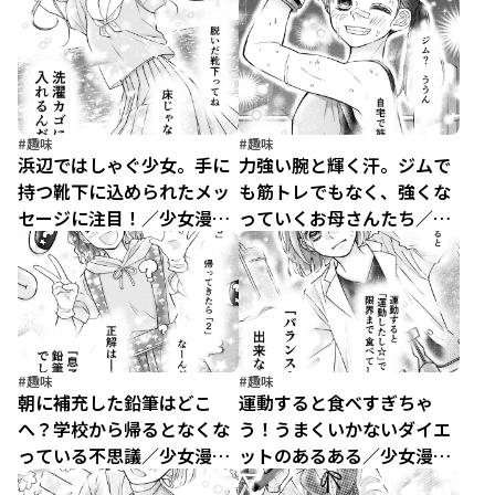
議！／少女漫画ぽく愚痴
く愚痴る。（23）
る。（24）
#趣味
#趣味
浜辺ではしゃぐ少女。手に
力強い腕と輝く汗。ジムで
持つ靴下に込められたメッ
も筋トレでもなく、強くな
セージに注目！／少女漫画
っていくお母さんたち／少
ぽく愚痴る。（22）
女漫画ぽく愚痴る。（21）
#趣味
#趣味
朝に補充した鉛筆はどこ
運動すると食べすぎちゃ
へ？学校から帰るとなくな
う！うまくいかないダイエ
っている不思議／少女漫画
ットのあるある／少女漫画
ぽく愚痴る。（20）
ぽく愚痴る。（19）