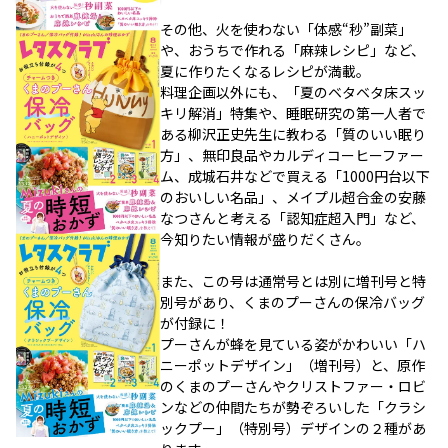
その他、火を使わない「体感“秒”副菜」
や、おうちで作れる「麻辣レシピ」など、
夏に作りたくなるレシピが満載。
料理企画以外にも、「夏のベタベタ床スッ
キリ解消」特集や、睡眠研究の第一人者で
ある柳沢正史先生に教わる「質のいい眠り
方」、無印良品やカルディコーヒーファー
ム、成城石井などで買える「1000円台以下
のおいしい名品」、メイプル超合金の安藤
なつさんと考える「認知症超入門」など、
今知りたい情報が盛りだくさん。
また、この号は通常号とは別に増刊号と特
別号があり、くまのプーさんの保冷バッグ
が付録に！
プーさんが蜂を見ている姿がかわいい「ハ
ニーポットデザイン」（増刊号）と、原作
のくまのプーさんやクリストファー・ロビ
ンなどの仲間たちが勢ぞろいした「クラシ
ックプー」（特別号）デザインの２種があ