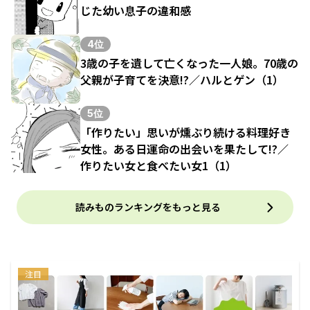
じた幼い息子の違和感
4位
3歳の子を遺して亡くなった一人娘。70歳の
父親が子育てを決意!?／ハルとゲン（1）
5位
「作りたい」思いが燻ぶり続ける料理好き
女性。ある日運命の出会いを果たして!?／
作りたい女と食べたい女1（1）
読みものランキングをもっと見る
注目