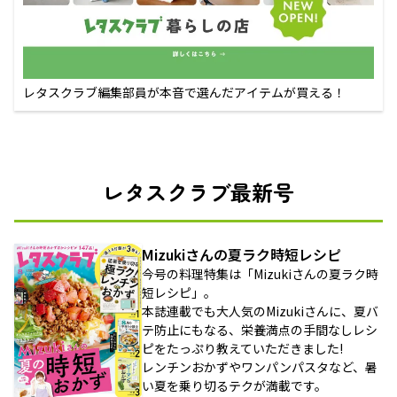
レタスクラブ編集部員が本音で選んだアイテムが買える！
レタスクラブ最新号
Mizukiさんの夏ラク時短レシピ
今号の料理特集は「Mizukiさんの夏ラク時
短レシピ」。
本誌連載でも大人気のMizukiさんに、夏バ
テ防止にもなる、栄養満点の手間なしレシ
ピをたっぷり教えていただきました!
レンチンおかずやワンパンパスタなど、暑
い夏を乗り切るテクが満載です。