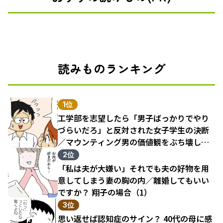
読みものランキング
1位
工学部を志望したら「男子ばっかりでやり
づらいだろ」と反対された女子学生の決断
／マウンティング男の価値観をぶち壊した
結果（1）
2位
「私は夫が大嫌い」それでも夫の好物を用
意してしまう妻の胸の内／離婚してもいい
ですか？ 翔子の場合（1）
3位
思い返せば認知症のサイン？ 40代の母に感