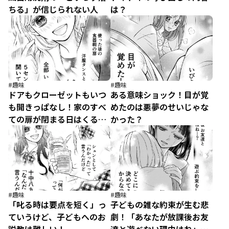
ちる」が信じられない人
は？
#趣味
#趣味
ドアもクローゼットもいつ
ある意味ショック！目が覚
も開きっぱなし！家のすべ
めたのは悪夢のせいじゃな
ての扉が閉まる日はくる
かった？
の⁉
#趣味
#趣味
「叱る時は要点を短く」っ
子どもの雑な約束が生む悲
ていうけど、子どもへのお
劇！「あなたが放課後お友