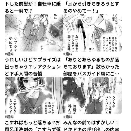
トした前髪が！自転車に乗
「耳から引きちぎろうとす
ると一瞬で⁉
るのやめてー！」
#趣味
#趣味
うれしいけどサプライズは
「ありとあらゆるものが落
困っちゃう？リアクション
ちております」散らかった
ど下手人間の苦悩
部屋をバスガイド風にご案
内
#趣味
#趣味
こすればもっと落ちる!?お
みんなの前ではずかしい！
風呂用洗剤の「こすらず落
ドキドキの呼び出しの内容