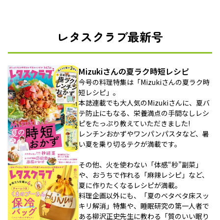
レタスクラブ最新号
Mizukiさんの夏ラク時短レシピ
今号の料理特集は「Mizukiさんの夏ラク時
短レシピ」。
本誌連載でも大人気のMizukiさんに、夏バ
テ防止にもなる、栄養満点の手間なしレシ
ピをたっぷり教えていただきました!
レンチンおかずやワンパンパスタなど、暑
い夏を乗り切るテクが満載です。
その他、火を使わない「体感“秒”副菜」
や、おうちで作れる「麻辣レシピ」など、
夏に作りたくなるレシピが満載。
料理企画以外にも、「夏のベタベタ床スッ
キリ解消」特集や、睡眠研究の第一人者で
ある柳沢正史先生に教わる「質のいい眠り