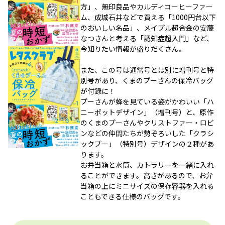
方」、無印良品やカルディコーヒーファー
ム、成城石井などで買える「1000円台以下
のおいしい名品」、メイプル超合金の安藤
なつさんと考える「認知症超入門」など、
今知りたい情報が盛りだくさん。
また、この号は通常号とは別に増刊号と特
別号があり、くまのプーさんの保冷バッグ
が付録に！
プーさんが蜂を見ている姿がかわいい「ハ
ニーポットデザイン」（増刊号）と、原作
のくまのプーさんやクリストファー・ロビ
ンなどの仲間たちが勢ぞろいした「クラシ
ックプー」（特別号）デザインの２種があ
ります。
お弁当箱と水筒、カトラリーを一緒に入れ
ることができます。高さがあるので、お弁
当箱の上にミニサイズの保存容器を入れる
こともできる仕様のバッグです。