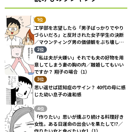
1位
工学部を志望したら「男子ばっかりでやり
づらいだろ」と反対された女子学生の決断
／マウンティング男の価値観をぶち壊した
結果（1）
2位
「私は夫が大嫌い」それでも夫の好物を用
意してしまう妻の胸の内／離婚してもいい
ですか？ 翔子の場合（1）
3位
思い返せば認知症のサイン？ 40代の母に感
じた幼い息子の違和感
4位
「作りたい」思いが燻ぶり続ける料理好き
女性。ある日運命の出会いを果たして!?／
作りたい女と食べたい女1（1）