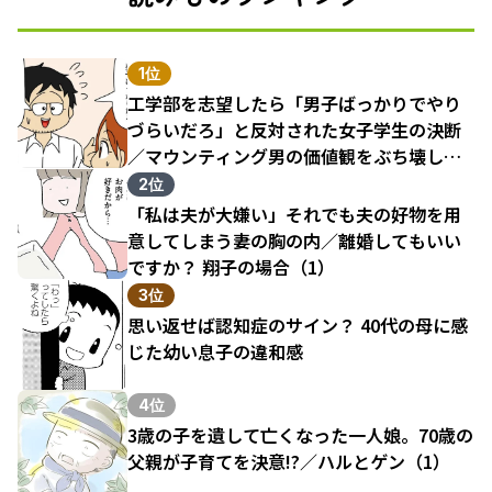
1位
工学部を志望したら「男子ばっかりでやり
づらいだろ」と反対された女子学生の決断
／マウンティング男の価値観をぶち壊した
結果（1）
2位
「私は夫が大嫌い」それでも夫の好物を用
意してしまう妻の胸の内／離婚してもいい
ですか？ 翔子の場合（1）
3位
思い返せば認知症のサイン？ 40代の母に感
じた幼い息子の違和感
4位
3歳の子を遺して亡くなった一人娘。70歳の
父親が子育てを決意!?／ハルとゲン（1）