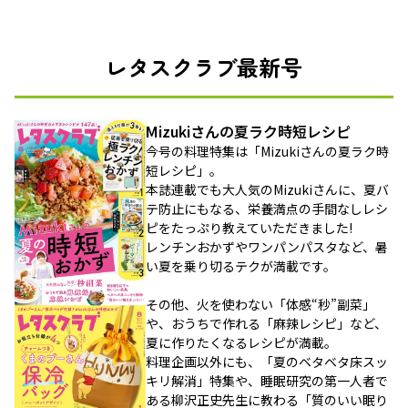
レタスクラブ最新号
Mizukiさんの夏ラク時短レシピ
今号の料理特集は「Mizukiさんの夏ラク時
短レシピ」。
本誌連載でも大人気のMizukiさんに、夏バ
テ防止にもなる、栄養満点の手間なしレシ
ピをたっぷり教えていただきました!
レンチンおかずやワンパンパスタなど、暑
い夏を乗り切るテクが満載です。
その他、火を使わない「体感“秒”副菜」
や、おうちで作れる「麻辣レシピ」など、
夏に作りたくなるレシピが満載。
料理企画以外にも、「夏のベタベタ床スッ
キリ解消」特集や、睡眠研究の第一人者で
ある柳沢正史先生に教わる「質のいい眠り