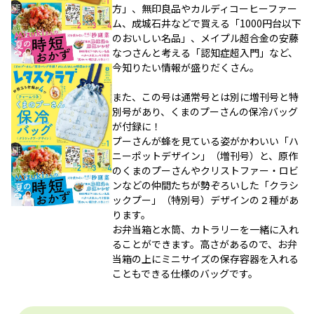
方」、無印良品やカルディコーヒーファー
ム、成城石井などで買える「1000円台以下
のおいしい名品」、メイプル超合金の安藤
なつさんと考える「認知症超入門」など、
今知りたい情報が盛りだくさん。
また、この号は通常号とは別に増刊号と特
別号があり、くまのプーさんの保冷バッグ
が付録に！
プーさんが蜂を見ている姿がかわいい「ハ
ニーポットデザイン」（増刊号）と、原作
のくまのプーさんやクリストファー・ロビ
ンなどの仲間たちが勢ぞろいした「クラシ
ックプー」（特別号）デザインの２種があ
ります。
お弁当箱と水筒、カトラリーを一緒に入れ
ることができます。高さがあるので、お弁
当箱の上にミニサイズの保存容器を入れる
こともできる仕様のバッグです。