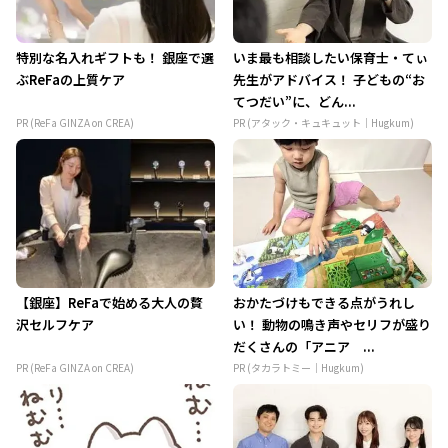
特別な名入れギフトも！ 銀座で選
いま最も相談したい保育士・てぃ
ぶReFaの上質ケア
先生がアドバイス！ 子どもの“お
てつだい”に、どん...
PR (ReFa GINZA on CREA)
PR (アタック・キュキュット｜Hugkum)
【銀座】ReFaで始める大人の贅
おかたづけもできる点がうれし
沢セルフケア
い！ 動物の鳴き声やセリフが盛り
だくさんの「アニア ...
PR (ReFa GINZA on CREA)
PR (タカラトミー｜Hugkum)