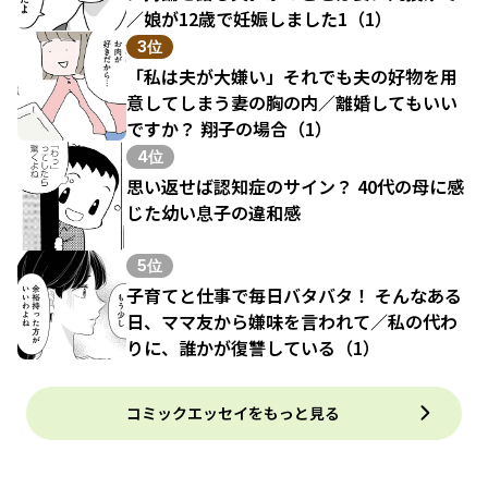
／娘が12歳で妊娠しました1（1）
3位
「私は夫が大嫌い」それでも夫の好物を用
意してしまう妻の胸の内／離婚してもいい
ですか？ 翔子の場合（1）
4位
思い返せば認知症のサイン？ 40代の母に感
じた幼い息子の違和感
5位
子育てと仕事で毎日バタバタ！ そんなある
日、ママ友から嫌味を言われて／私の代わ
りに、誰かが復讐している（1）
コミックエッセイをもっと見る