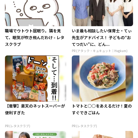
職場でウトウト居眠り。隣を見
いま最も相談したい保育士・てぃ
て、眠気が吹き飛んだわけ - レタ
先生がアドバイス！ 子どもの“お
スクラブ
てつだい”に、どん...
PR (アタック・キュキュット｜Hugkum)
【衝撃】楽天のネットスーパーが
トマトと○○をあえるだけ！夏の
便利すぎた
すぐできごはん
PR (レタスクラブ)
PR (レタスクラブ)