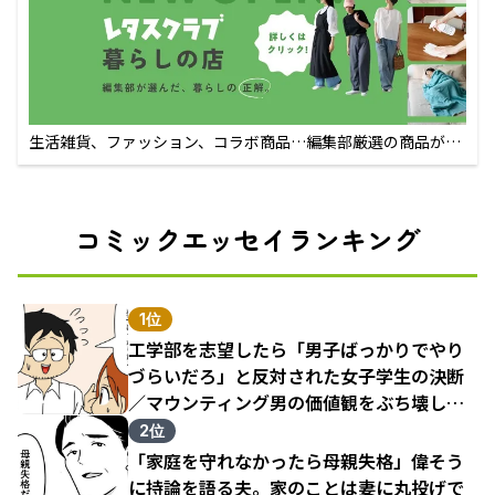
生活雑貨、ファッション、コラボ商品…編集部厳選の商品が買
えるECサイト
コミックエッセイランキング
1位
工学部を志望したら「男子ばっかりでやり
づらいだろ」と反対された女子学生の決断
／マウンティング男の価値観をぶち壊した
結果（1）
2位
「家庭を守れなかったら母親失格」偉そう
に持論を語る夫。家のことは妻に丸投げで