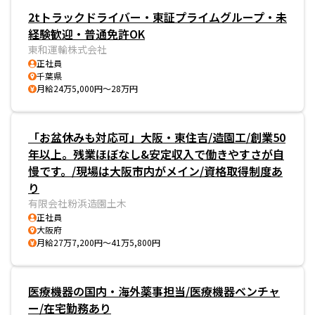
2tトラックドライバー・東証プライムグループ・未
経験歓迎・普通免許OK
東和運輸株式会社
正社員
千葉県
月給24万5,000円～28万円
「お盆休みも対応可」大阪・東住吉/造園工/創業50
年以上。残業ほぼなし&安定収入で働きやすさが自
慢です。/現場は大阪市内がメイン/資格取得制度あ
り
有限会社粉浜造園土木
正社員
大阪府
月給27万7,200円～41万5,800円
医療機器の国内・海外薬事担当/医療機器ベンチャ
ー/在宅勤務あり