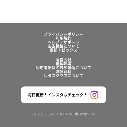
プライバシーポリシー
利用規約
ヘルプ・サポート
広告掲載について
最新トピックス
運営会社
推奨環境
利用者情報の外部送信について
媒体資料
レタスクラブについて
毎日更新！インスタもチェック！
レタスクラブ © KADOKAWA LifeDesign. 2026