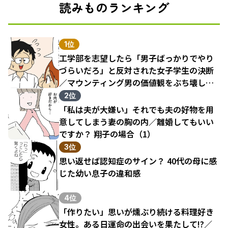
読みものランキング
1位
工学部を志望したら「男子ばっかりでやり
づらいだろ」と反対された女子学生の決断
／マウンティング男の価値観をぶち壊した
結果（1）
2位
「私は夫が大嫌い」それでも夫の好物を用
意してしまう妻の胸の内／離婚してもいい
ですか？ 翔子の場合（1）
3位
思い返せば認知症のサイン？ 40代の母に感
じた幼い息子の違和感
4位
「作りたい」思いが燻ぶり続ける料理好き
女性。ある日運命の出会いを果たして!?／