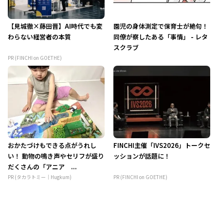
【見城徹×藤田晋】AI時代でも変
園児の身体測定で保育士が絶句！
わらない経営者の本質
同僚が察したある「事情」 - レタ
スクラブ
PR (FINCHI on GOETHE)
おかたづけもできる点がうれし
FINCHI主催「IVS2026」トークセ
い！ 動物の鳴き声やセリフが盛り
ッションが話題に！
だくさんの「アニア ...
PR (タカラトミー｜Hugkum)
PR (FINCHI on GOETHE)