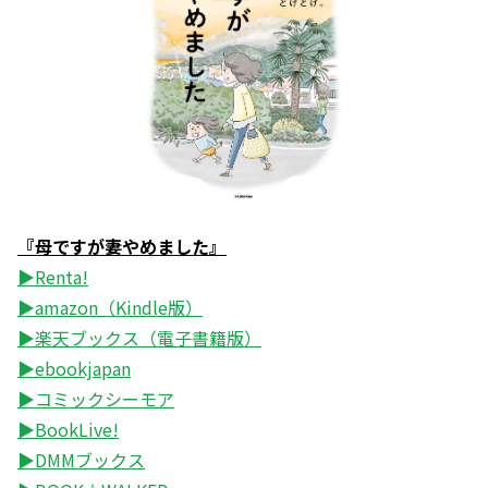
『母ですが妻やめました』
▶Renta!
▶amazon（Kindle版）
▶楽天ブックス（電子書籍版）
▶ebookjapan
▶コミックシーモア
▶BookLive!
▶DMMブックス