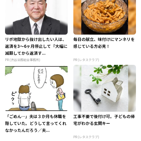
リボ地獄から抜け出したい人は、
毎日の献立、味付けにマンネリを
返済を3～6ヶ月停止して『大幅に
感じている方必見！
減額してから返済す...
PR (渋谷法務総合事務所)
PR (レタスクラブ)
「ごめん…」夫は３か月も休職を
工事不要で後付け可。子どもの帰
隠していた。どうして言ってくれ
宅がわかる玄関キー
なかったんだろう／夫...
PR (レタスクラブ)