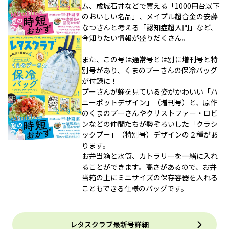
ム、成城石井などで買える「1000円台以下
のおいしい名品」、メイプル超合金の安藤
なつさんと考える「認知症超入門」など、
今知りたい情報が盛りだくさん。
また、この号は通常号とは別に増刊号と特
別号があり、くまのプーさんの保冷バッグ
が付録に！
プーさんが蜂を見ている姿がかわいい「ハ
ニーポットデザイン」（増刊号）と、原作
のくまのプーさんやクリストファー・ロビ
ンなどの仲間たちが勢ぞろいした「クラシ
ックプー」（特別号）デザインの２種があ
ります。
お弁当箱と水筒、カトラリーを一緒に入れ
ることができます。高さがあるので、お弁
当箱の上にミニサイズの保存容器を入れる
こともできる仕様のバッグです。
レタスクラブ最新号詳細