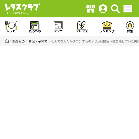
レシピ
読みもの
マンガ
フレンズ
ランキング
特集
読みもの
育児・子育て
なんであんたがダウンするの？ 3カ月間も休職を隠していた夫