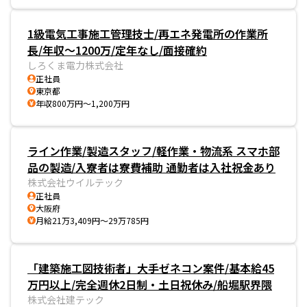
1級電気工事施工管理技士/再エネ発電所の作業所
長/年収〜1200万/定年なし/面接確約
しろくま電力株式会社
正社員
東京都
年収800万円～1,200万円
ライン作業/製造スタッフ/軽作業・物流系 スマホ部
品の製造/入寮者は寮費補助 通勤者は入社祝金あり
株式会社ウイルテック
正社員
大阪府
月給21万3,409円～29万785円
「建築施工図技術者」大手ゼネコン案件/基本給45
万円以上/完全週休2日制・土日祝休み/船堀駅界隈
株式会社建テック