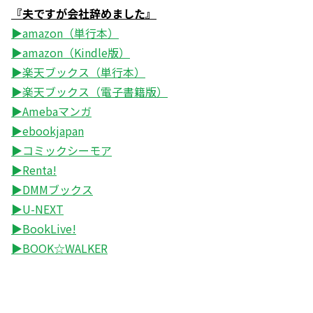
『夫ですが会社辞めました』
▶amazon（単行本）
▶amazon（Kindle版）
▶楽天ブックス（単行本）
▶楽天ブックス（電子書籍版）
▶Amebaマンガ
▶ebookjapan
▶コミックシーモア
▶Renta!
▶DMMブックス
▶U-NEXT
▶BookLive!
▶BOOK☆WALKER