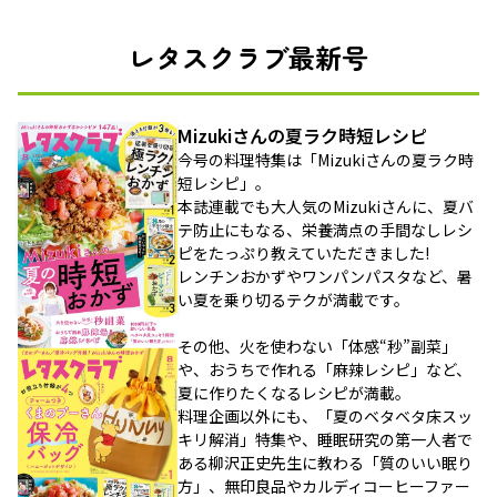
レタスクラブ最新号
Mizukiさんの夏ラク時短レシピ
今号の料理特集は「Mizukiさんの夏ラク時
短レシピ」。
本誌連載でも大人気のMizukiさんに、夏バ
テ防止にもなる、栄養満点の手間なしレシ
ピをたっぷり教えていただきました!
レンチンおかずやワンパンパスタなど、暑
い夏を乗り切るテクが満載です。
その他、火を使わない「体感“秒”副菜」
や、おうちで作れる「麻辣レシピ」など、
夏に作りたくなるレシピが満載。
料理企画以外にも、「夏のベタベタ床スッ
キリ解消」特集や、睡眠研究の第一人者で
ある柳沢正史先生に教わる「質のいい眠り
方」、無印良品やカルディコーヒーファー