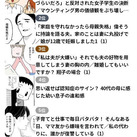
づらいだろ」と反対された女子学生の決断
／マウンティング男の価値観をぶち壊した
結果（1）
2位
「家庭を守れなかったら母親失格」偉そう
に持論を語る夫。家のことは妻に丸投げで
／娘が12歳で妊娠しました1（1）
3位
「私は夫が大嫌い」それでも夫の好物を用
意してしまう妻の胸の内／離婚してもいい
ですか？ 翔子の場合（1）
4位
思い返せば認知症のサイン？ 40代の母に感
じた幼い息子の違和感
5位
子育てと仕事で毎日バタバタ！ そんなある
日、ママ友から嫌味を言われて／私の代わ
りに、誰かが復讐している（1）