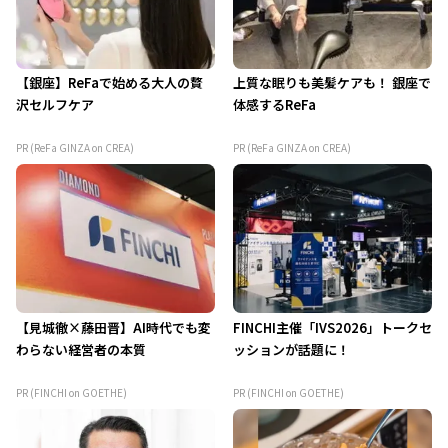
【銀座】ReFaで始める大人の贅
上質な眠りも美髪ケアも！ 銀座で
沢セルフケア
体感するReFa
PR (ReFa GINZA on CREA)
PR (ReFa GINZA on CREA)
【見城徹×藤田晋】AI時代でも変
FINCHI主催「IVS2026」トークセ
わらない経営者の本質
ッションが話題に！
PR (FINCHI on GOETHE)
PR (FINCHI on GOETHE)