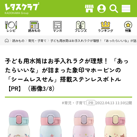
レシピ
読みもの
マンガ
フレンズ
ランキング
特集
読みもの
育児・子育て
子ども用水筒はお手入れラクが理想！ 「あったらいいな」が詰
子ども用水筒はお手入れラクが理想！ 「あっ
たらいいな」が詰まった象印マホービンの
「シームレスせん」搭載ステンレスボトル
【PR】（画像3/8）
#育児・子育て
2022.04.13 11:30
公開
PR