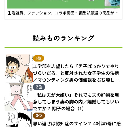
生活雑貨、ファッション、コラボ商品…編集部厳選の商品が買
えるECサイト
読みものランキング
1位
工学部を志望したら「男子ばっかりでやり
づらいだろ」と反対された女子学生の決断
／マウンティング男の価値観をぶち壊した
結果（1）
2位
「私は夫が大嫌い」それでも夫の好物を用
意してしまう妻の胸の内／離婚してもいい
ですか？ 翔子の場合（1）
3位
思い返せば認知症のサイン？ 40代の母に感