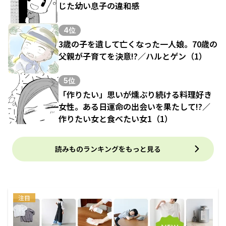
じた幼い息子の違和感
4位
3歳の子を遺して亡くなった一人娘。70歳の
父親が子育てを決意!?／ハルとゲン（1）
5位
「作りたい」思いが燻ぶり続ける料理好き
女性。ある日運命の出会いを果たして!?／
作りたい女と食べたい女1（1）
読みものランキングをもっと見る
注目