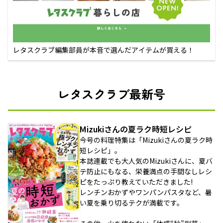
レタスクラブ編集部員が本音で選んだアイテムが買える！
レタスクラブ最新号
Mizukiさんの夏ラク時短レシピ
今号の料理特集は「Mizukiさんの夏ラク時
短レシピ」。
本誌連載でも大人気のMizukiさんに、夏バ
テ防止にもなる、栄養満点の手間なしレシ
ピをたっぷり教えていただきました!
レンチンおかずやワンパンパスタなど、暑
い夏を乗り切るテクが満載です。