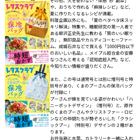
その他、火を使わない「体感“秒”副菜」
や、おうちで作れる「麻辣レシピ」など、
夏に作りたくなるレシピが満載。
料理企画以外にも、「夏のベタベタ床スッ
キリ解消」特集や、睡眠研究の第一人者で
ある柳沢正史先生に教わる「質のいい眠り
方」、無印良品やカルディコーヒーファー
ム、成城石井などで買える「1000円台以下
のおいしい名品」、メイプル超合金の安藤
なつさんと考える「認知症超入門」など、
今知りたい情報が盛りだくさん。
また、この号は通常号とは別に増刊号と特
別号があり、くまのプーさんの保冷バッグ
が付録に！
プーさんが蜂を見ている姿がかわいい「ハ
ニーポットデザイン」（増刊号）と、原作
のくまのプーさんやクリストファー・ロビ
ンなどの仲間たちが勢ぞろいした「クラシ
ックプー」（特別号）デザインの２種があ
ります。
お弁当箱と水筒、カトラリーを一緒に入れ