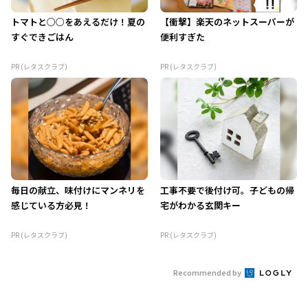
トマトと○○をあえるだけ！夏の
【衝撃】楽天のネットスーパーが
すぐできごはん
便利すぎた
PR (レタスクラブ)
PR (レタスクラブ)
毎日の献立、味付けにマンネリを
工事不要で後付け可。子どもの帰
感じている方必見！
宅がわかる玄関キー
PR (レタスクラブ)
PR (レタスクラブ)
Recommended by