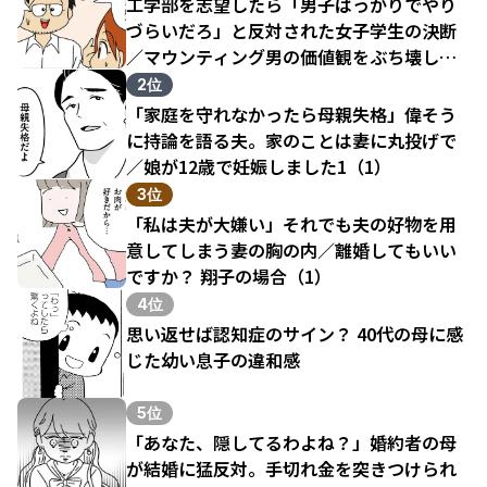
工学部を志望したら「男子ばっかりでやり
づらいだろ」と反対された女子学生の決断
／マウンティング男の価値観をぶち壊した
結果（1）
2位
「家庭を守れなかったら母親失格」偉そう
に持論を語る夫。家のことは妻に丸投げで
／娘が12歳で妊娠しました1（1）
3位
「私は夫が大嫌い」それでも夫の好物を用
意してしまう妻の胸の内／離婚してもいい
ですか？ 翔子の場合（1）
4位
思い返せば認知症のサイン？ 40代の母に感
じた幼い息子の違和感
5位
「あなた、隠してるわよね？」婚約者の母
が結婚に猛反対。手切れ金を突きつけられ