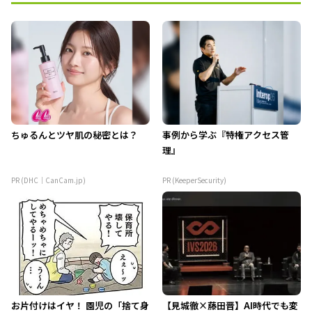
ちゅるんとツヤ肌の秘密とは？
事例から学ぶ『特権アクセス管
理』
PR (DHC｜CanCam.jp)
PR (KeeperSecurity)
お片付けはイヤ！ 園児の「捨て身
【見城徹×藤田晋】AI時代でも変