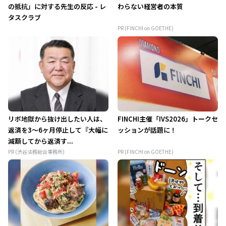
の抵抗」に対する先生の反応 - レ
わらない経営者の本質
タスクラブ
PR (FINCHI on GOETHE)
リボ地獄から抜け出したい人は、
FINCHI主催「IVS2026」トークセ
返済を3～6ヶ月停止して『大幅に
ッションが話題に！
減額してから返済す...
PR (渋谷法務総合事務所)
PR (FINCHI on GOETHE)