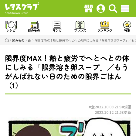
レシピ
読みもの
マンガ
フレンズ
ランキング
特集
読みもの
食
限界度MAX！熱と疲労でへとへとの体にしみる「限界溶き卵スープ」／も
限界度MAX！熱と疲労でへとへとの体
にしみる「限界溶き卵スープ」／もう
がんばれない日のための限界ごはん
（1）
#食
2022.10.08 21:30
公開
2022.10.12 21:53
更新