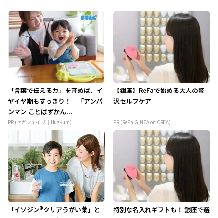
「言葉で伝える力」を育めば、イ
【銀座】ReFaで始める大人の贅
ヤイヤ期もすっきり！ 「アンパ
沢セルフケア
ンマン ことばずかん...
PR (セガフェイブ｜HugKum)
PR (ReFa GINZA on CREA)
「イソジン®クリアうがい薬」と
特別な名入れギフトも！ 銀座で選