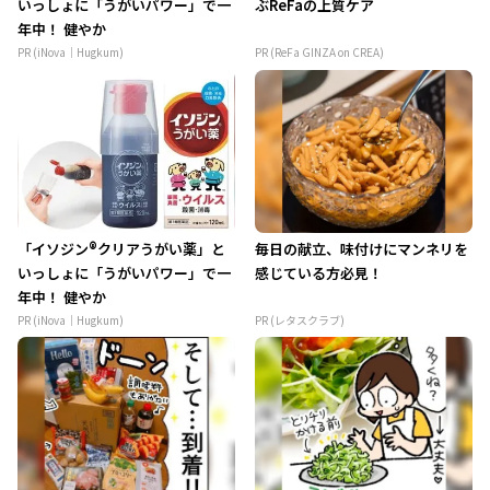
いっしょに「うがいパワー」で一
ぶReFaの上質ケア
年中！ 健やか
PR (iNova｜Hugkum)
PR (ReFa GINZA on CREA)
「イソジン®クリアうがい薬」と
毎日の献立、味付けにマンネリを
いっしょに「うがいパワー」で一
感じている方必見！
年中！ 健やか
PR (iNova｜Hugkum)
PR (レタスクラブ)