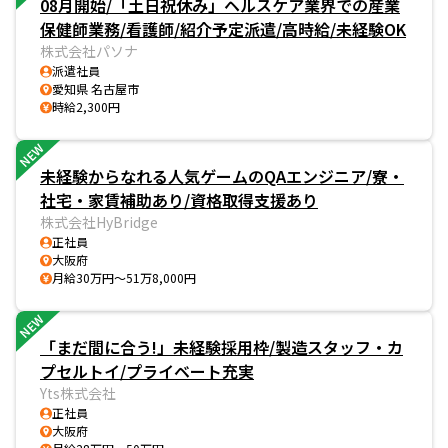
08月開始/「土日祝休み」ヘルスケア業界での産業
保健師業務/看護師/紹介予定派遣/高時給/未経験OK
株式会社パソナ
派遣社員
愛知県 名古屋市
時給2,300円
NEW
未経験からなれる人気ゲームのQAエンジニア/寮・
社宅・家賃補助あり/資格取得支援あり
株式会社HyBridge
正社員
大阪府
月給30万円～51万8,000円
NEW
「まだ間に合う!」未経験採用枠/製造スタッフ・カ
プセルトイ/プライベート充実
Yts株式会社
正社員
大阪府