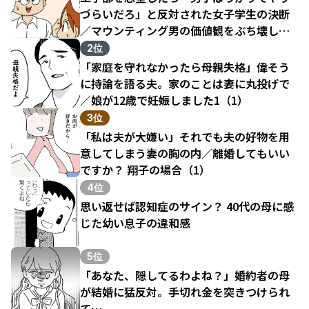
づらいだろ」と反対された女子学生の決断
／マウンティング男の価値観をぶち壊した
結果（1）
2位
「家庭を守れなかったら母親失格」偉そう
に持論を語る夫。家のことは妻に丸投げで
／娘が12歳で妊娠しました1（1）
3位
「私は夫が大嫌い」それでも夫の好物を用
意してしまう妻の胸の内／離婚してもいい
ですか？ 翔子の場合（1）
4位
思い返せば認知症のサイン？ 40代の母に感
じた幼い息子の違和感
5位
「あなた、隠してるわよね？」婚約者の母
が結婚に猛反対。手切れ金を突きつけられ
て…