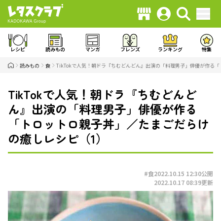
レシピ
読みもの
マンガ
フレンズ
ランキング
特集
読みもの
食
TikTokで人気！朝ドラ『ちむどんどん』出演の「料理男子」俳優が作る
TikTokで人気！朝ドラ『ちむどんど
ん』出演の「料理男子」俳優が作る
「トロットロ親子丼」／たまごだらけ
の癒しレシピ（1）
#食
2022.10.15 12:30
公開
2022.10.17 08:39
更新