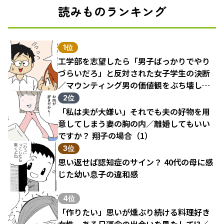
読みものランキング
1位
工学部を志望したら「男子ばっかりでやり
づらいだろ」と反対された女子学生の決断
／マウンティング男の価値観をぶち壊した
結果（1）
2位
「私は夫が大嫌い」それでも夫の好物を用
意してしまう妻の胸の内／離婚してもいい
ですか？ 翔子の場合（1）
3位
思い返せば認知症のサイン？ 40代の母に感
じた幼い息子の違和感
4位
「作りたい」思いが燻ぶり続ける料理好き
女性。ある日運命の出会いを果たして!?／