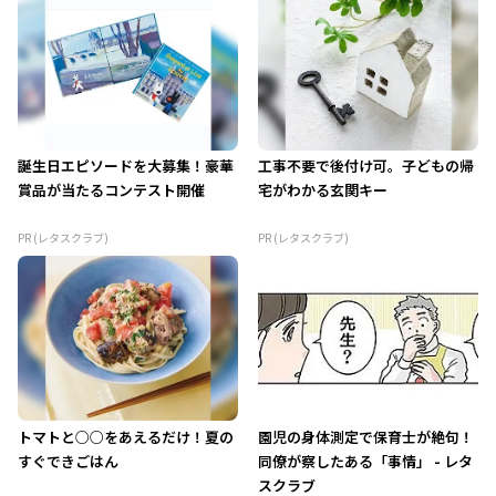
誕生日エピソードを大募集！豪華
工事不要で後付け可。子どもの帰
賞品が当たるコンテスト開催
宅がわかる玄関キー
PR (レタスクラブ)
PR (レタスクラブ)
トマトと○○をあえるだけ！夏の
園児の身体測定で保育士が絶句！
すぐできごはん
同僚が察したある「事情」 - レタ
スクラブ