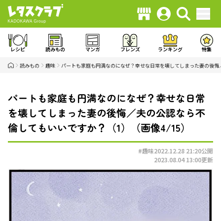
レシピ
読みもの
マンガ
フレンズ
ランキング
特集
読みもの
趣味
パートも家庭も円満なのになぜ？幸せな日常を壊してしまった妻の後悔
パートも家庭も円満なのになぜ？幸せな日常
を壊してしまった妻の後悔／夫の公認なら不
倫してもいいですか？（1）（画像4/15）
#趣味
2022.12.28 21:20
公開
2023.08.04 13:00
更新