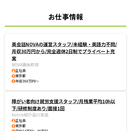
お仕事情報
英会話NOVAの運営スタッフ/未経験・英語力不問/
月収30万円から/完全週休2日制でプライベート充
実
NOVA錦糸町校
正社員
東京都
年収360万円～
障がい者向け就労支援スタッフ/月残業平均10h以
下/研修制度あり/面接1回
kotrio紹介品川支店
正社員
東京都
月給24万円～40万円