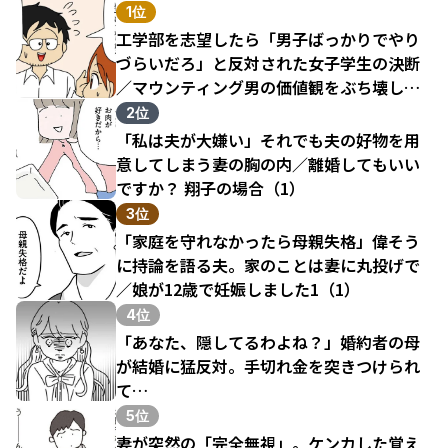
1位
工学部を志望したら「男子ばっかりでやり
づらいだろ」と反対された女子学生の決断
／マウンティング男の価値観をぶち壊した
結果（1）
2位
「私は夫が大嫌い」それでも夫の好物を用
意してしまう妻の胸の内／離婚してもいい
ですか？ 翔子の場合（1）
3位
「家庭を守れなかったら母親失格」偉そう
に持論を語る夫。家のことは妻に丸投げで
／娘が12歳で妊娠しました1（1）
4位
「あなた、隠してるわよね？」婚約者の母
が結婚に猛反対。手切れ金を突きつけられ
て…
5位
妻が突然の「完全無視」。ケンカした覚え