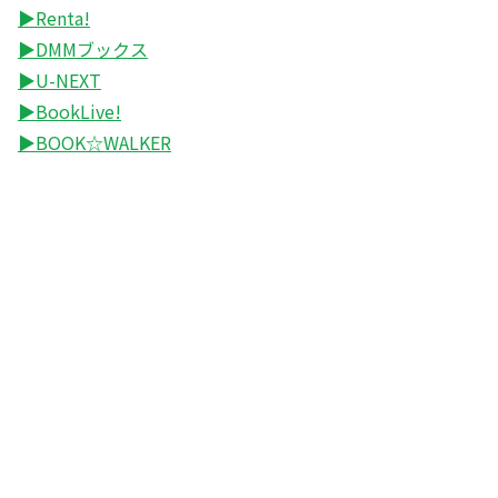
▶Renta!
▶DMMブックス
▶U-NEXT
▶BookLive!
▶BOOK☆WALKER