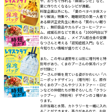
や、おうちで作れる「麻辣レシピ」など、
夏に作りたくなるレシピが満載。
料理企画以外にも、「夏のベタベタ床スッ
キリ解消」特集や、睡眠研究の第一人者で
ある柳沢正史先生に教わる「質のいい眠り
方」、無印良品やカルディコーヒーファー
ム、成城石井などで買える「1000円台以下
のおいしい名品」、メイプル超合金の安藤
なつさんと考える「認知症超入門」など、
今知りたい情報が盛りだくさん。
また、この号は通常号とは別に増刊号と特
別号があり、くまのプーさんの保冷バッグ
が付録に！
プーさんが蜂を見ている姿がかわいい「ハ
ニーポットデザイン」（増刊号）と、原作
のくまのプーさんやクリストファー・ロビ
ンなどの仲間たちが勢ぞろいした「クラシ
ックプー」（特別号）デザインの２種があ
ります。
お弁当箱と水筒、カトラリーを一緒に入れ
ることができます。高さがあるので、お弁