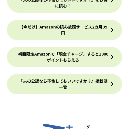
に読む！
【今だけ】Amazonの読み放題サービス2カ月99
円
初回限定Amazonで「現金チャージ」すると1000
ポイントもらえる
『夫の公認なら不倫してもいいですか？』掲載話
一覧