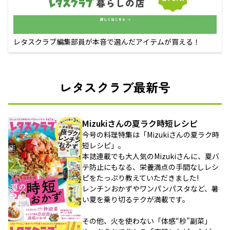
レタスクラブ編集部員が本音で選んだアイテムが買える！
レタスクラブ最新号
Mizukiさんの夏ラク時短レシピ
今号の料理特集は「Mizukiさんの夏ラク時
短レシピ」。
本誌連載でも大人気のMizukiさんに、夏バ
テ防止にもなる、栄養満点の手間なしレシ
ピをたっぷり教えていただきました!
レンチンおかずやワンパンパスタなど、暑
い夏を乗り切るテクが満載です。
その他、火を使わない「体感“秒”副菜」