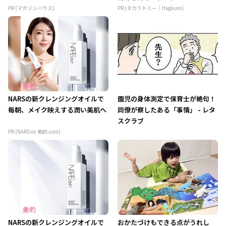
PR (マガジンハウス)
PR (タカラトミー｜Hugkum)
NARSの新クレンジングオイルで
園児の身体測定で保育士が絶句！
毎朝、メイク映えする潤い美肌へ
同僚が察したある「事情」 - レタ
スクラブ
PR (NARS on 美的.com)
NARSの新クレンジングオイルで
おかたづけもできる点がうれし