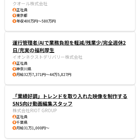
クオール株式会社
正社員
東京都
年収400万円～580万円
運行管理者/AIで業務負担を軽減/残業少/完全週休2
日/充実の福利厚生
イオンネクストデリバリー株式会社
正社員
神奈川県
月給32万7,371円～44万5,827円
「業績好調」トレンドを取り入れた映像を制作する
SNS向け動画編集スタッフ
株式会社RIOT GROUP
正社員
千葉県
月給31万1,000円～