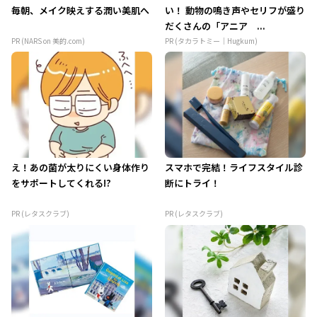
毎朝、メイク映えする潤い美肌へ
い！ 動物の鳴き声やセリフが盛り
だくさんの「アニア ...
PR (NARS on 美的.com)
PR (タカラトミー｜Hugkum)
え！あの菌が太りにくい身体作り
スマホで完結！ライフスタイル診
をサポートしてくれる!?
断にトライ！
PR (レタスクラブ)
PR (レタスクラブ)