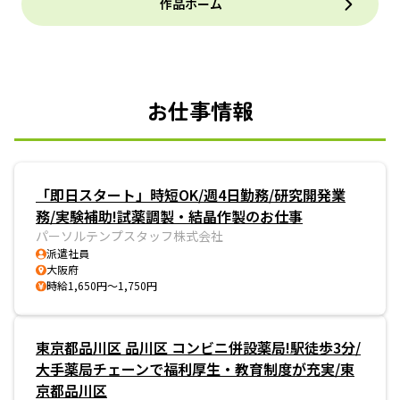
作品ホーム
お仕事情報
「即日スタート」時短OK/週4日勤務/研究開発業
務/実験補助!試薬調製・結晶作製のお仕事
パーソルテンプスタッフ株式会社
派遣社員
大阪府
時給1,650円～1,750円
東京都品川区 品川区 コンビニ併設薬局!駅徒歩3分/
大手薬局チェーンで福利厚生・教育制度が充実/東
京都品川区