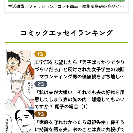
生活雑貨、ファッション、コラボ商品…編集部厳選の商品が買
えるECサイト
コミックエッセイランキング
1位
工学部を志望したら「男子ばっかりでやり
づらいだろ」と反対された女子学生の決断
／マウンティング男の価値観をぶち壊した
結果（1）
2位
「私は夫が大嫌い」それでも夫の好物を用
意してしまう妻の胸の内／離婚してもいい
ですか？ 翔子の場合（1）
3位
「家庭を守れなかったら母親失格」偉そう
に持論を語る夫。家のことは妻に丸投げで