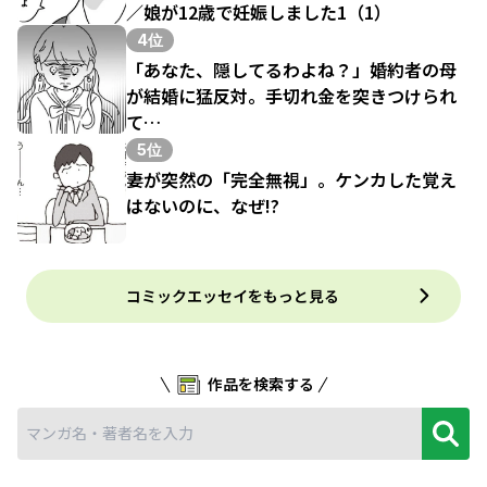
／娘が12歳で妊娠しました1（1）
4位
「あなた、隠してるわよね？」婚約者の母
が結婚に猛反対。手切れ金を突きつけられ
て…
5位
妻が突然の「完全無視」。ケンカした覚え
はないのに、なぜ!?
コミックエッセイをもっと見る
作品を検索する