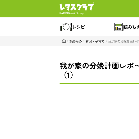
レシピ
読みも
読みもの
育児・子育て
我が家の分娩計画レポ
我が家の分娩計画レポ
（1）