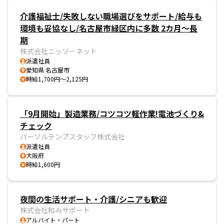
介護福祉士/失敗しない職場選びをサポート/給与も
環境も妥協なし/名古屋市緑区内に多数 2カ月～長
期
株式会社ニッソーネット
派遣社員
愛知県 名古屋市
時給1,700円～2,125円
「9月開始」製造業務/コツコツ軽作業!電池づくり&
チェック
パーソルテンプスタッフ株式会社
派遣社員
大阪府
時給1,600円
夜間の生活サポート・介護/シニアも歓迎
株式会社和みサポート
アルバイト・パート