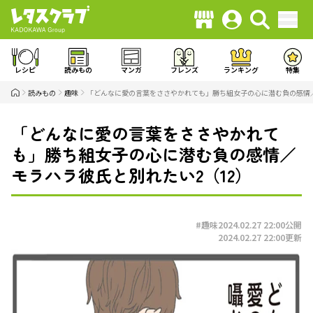
レシピ
読みもの
マンガ
フレンズ
ランキング
特集
読みもの
趣味
「どんなに愛の言葉をささやかれても」勝ち組女子の心に潜む負の感情／
「どんなに愛の言葉をささやかれて
も」勝ち組女子の心に潜む負の感情／
モラハラ彼氏と別れたい2（12）
#趣味
2024.02.27 22:00
公開
2024.02.27 22:00
更新