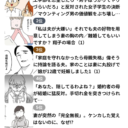
づらいだろ」と反対された女子学生の決断
／マウンティング男の価値観をぶち壊した
結果（1）
2位
「私は夫が大嫌い」それでも夫の好物を用
意してしまう妻の胸の内／離婚してもいい
ですか？ 翔子の場合（1）
3位
「家庭を守れなかったら母親失格」偉そう
に持論を語る夫。家のことは妻に丸投げで
／娘が12歳で妊娠しました1（1）
4位
「あなた、隠してるわよね？」婚約者の母
が結婚に猛反対。手切れ金を突きつけられ
て…
5位
妻が突然の「完全無視」。ケンカした覚え
はないのに、なぜ!?