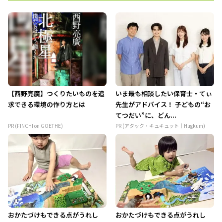
【西野亮廣】つくりたいものを追
いま最も相談したい保育士・てぃ
求できる環境の作り方とは
先生がアドバイス！ 子どもの“お
てつだい”に、どん...
PR (FINCHI on GOETHE)
PR (アタック・キュキュット｜Hugkum)
おかたづけもできる点がうれし
おかたづけもできる点がうれし