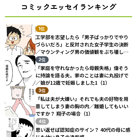
コミックエッセイランキング
1位
工学部を志望したら「男子ばっかりでやり
づらいだろ」と反対された女子学生の決断
／マウンティング男の価値観をぶち壊した
結果（1）
2位
「家庭を守れなかったら母親失格」偉そう
に持論を語る夫。家のことは妻に丸投げで
／娘が12歳で妊娠しました1（1）
3位
「私は夫が大嫌い」それでも夫の好物を用
意してしまう妻の胸の内／離婚してもいい
ですか？ 翔子の場合（1）
4位
思い返せば認知症のサイン？ 40代の母に感
じた幼い息子の違和感