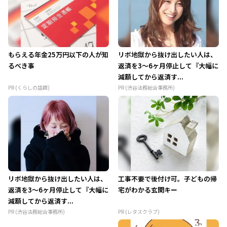
もらえる年金25万円以下の人が知
リボ地獄から抜け出したい人は、
るべき事
返済を3～6ヶ月停止して『大幅に
減額してから返済す...
PR (くらしの話題)
PR (渋谷法務総合事務所)
リボ地獄から抜け出したい人は、
工事不要で後付け可。子どもの帰
返済を3～6ヶ月停止して『大幅に
宅がわかる玄関キー
減額してから返済す...
PR (渋谷法務総合事務所)
PR (レタスクラブ)