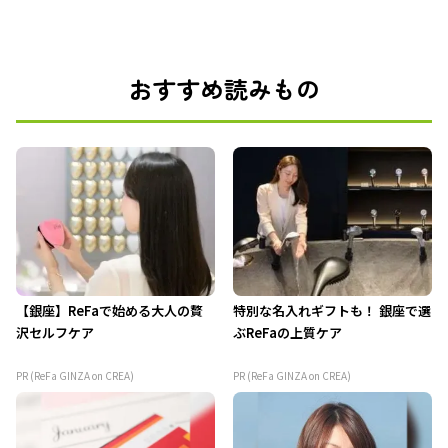
おすすめ読みもの
【銀座】ReFaで始める大人の贅
特別な名入れギフトも！ 銀座で選
沢セルフケア
ぶReFaの上質ケア
PR (ReFa GINZA on CREA)
PR (ReFa GINZA on CREA)