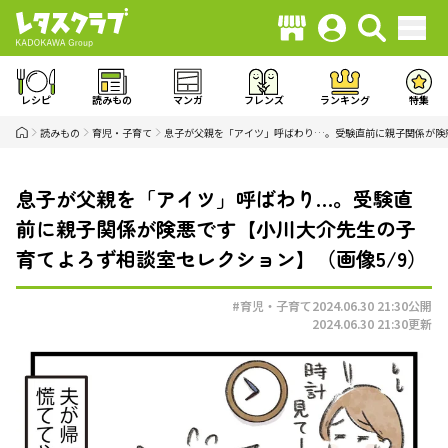
レシピ
読みもの
マンガ
フレンズ
ランキング
特集
読みもの
育児・子育て
息子が父親を「アイツ」呼ばわり…。受験直前に親子関係が険
息子が父親を「アイツ」呼ばわり…。受験直
前に親子関係が険悪です【小川大介先生の子
育てよろず相談室セレクション】（画像5/9）
#育児・子育て
2024.06.30 21:30
公開
2024.06.30 21:30
更新