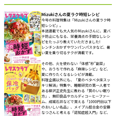
Mizukiさんの夏ラク時短レシピ
今号の料理特集は「Mizukiさんの夏ラク時
短レシピ」。
本誌連載でも大人気のMizukiさんに、夏バ
テ防止にもなる、栄養満点の手間なしレシ
ピをたっぷり教えていただきました!
レンチンおかずやワンパンパスタなど、暑
い夏を乗り切るテクが満載です。
その他、火を使わない「体感“秒”副菜」
や、おうちで作れる「麻辣レシピ」など、
夏に作りたくなるレシピが満載。
料理企画以外にも、「夏のベタベタ床スッ
キリ解消」特集や、睡眠研究の第一人者で
ある柳沢正史先生に教わる「質のいい眠り
方」、無印良品やカルディコーヒーファー
ム、成城石井などで買える「1000円台以下
のおいしい名品」、メイプル超合金の安藤
なつさんと考える「認知症超入門」など、