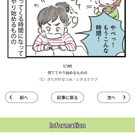
5/9枚
慌ててやり始めるものの
（C）きたがわなつみ／レタスクラブ
前へ
記事に戻る
次へ
Information