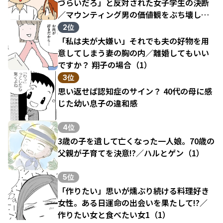
づらいだろ」と反対された女子学生の決断
／マウンティング男の価値観をぶち壊した
結果（1）
2位
「私は夫が大嫌い」それでも夫の好物を用
意してしまう妻の胸の内／離婚してもいい
ですか？ 翔子の場合（1）
3位
思い返せば認知症のサイン？ 40代の母に感
じた幼い息子の違和感
4位
3歳の子を遺して亡くなった一人娘。70歳の
父親が子育てを決意!?／ハルとゲン（1）
5位
「作りたい」思いが燻ぶり続ける料理好き
女性。ある日運命の出会いを果たして!?／
作りたい女と食べたい女1（1）