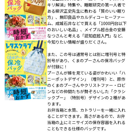
キリ解消」特集や、睡眠研究の第一人者で
ある柳沢正史先生に教わる「質のいい眠り
方」、無印良品やカルディコーヒーファー
ム、成城石井などで買える「1000円台以下
のおいしい名品」、メイプル超合金の安藤
なつさんと考える「認知症超入門」など、
今知りたい情報が盛りだくさん。
また、この号は通常号とは別に増刊号と特
別号があり、くまのプーさんの保冷バッグ
が付録に！
プーさんが蜂を見ている姿がかわいい「ハ
ニーポットデザイン」（増刊号）と、原作
のくまのプーさんやクリストファー・ロビ
ンなどの仲間たちが勢ぞろいした「クラシ
ックプー」（特別号）デザインの２種があ
ります。
お弁当箱と水筒、カトラリーを一緒に入れ
ることができます。高さがあるので、お弁
当箱の上にミニサイズの保存容器を入れる
こともできる仕様のバッグです。