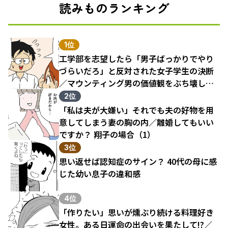
読みものランキング
1位
工学部を志望したら「男子ばっかりでやり
づらいだろ」と反対された女子学生の決断
／マウンティング男の価値観をぶち壊した
結果（1）
2位
「私は夫が大嫌い」それでも夫の好物を用
意してしまう妻の胸の内／離婚してもいい
ですか？ 翔子の場合（1）
3位
思い返せば認知症のサイン？ 40代の母に感
じた幼い息子の違和感
4位
「作りたい」思いが燻ぶり続ける料理好き
女性。ある日運命の出会いを果たして!?／