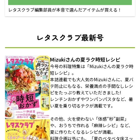
レタスクラブ編集部員が本音で選んだアイテムが買える！
レタスクラブ最新号
Mizukiさんの夏ラク時短レシピ
今号の料理特集は「Mizukiさんの夏ラク時
短レシピ」。
本誌連載でも大人気のMizukiさんに、夏バ
テ防止にもなる、栄養満点の手間なしレシ
ピをたっぷり教えていただきました!
レンチンおかずやワンパンパスタなど、暑
い夏を乗り切るテクが満載です。
その他、火を使わない「体感“秒”副菜」
や、おうちで作れる「麻辣レシピ」など、
夏に作りたくなるレシピが満載。
料理企画以外にも、「夏のベタベタ床スッ