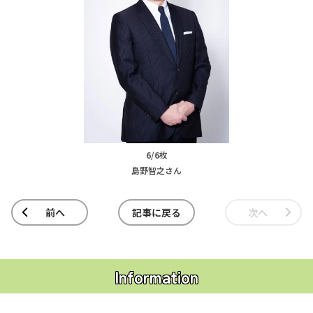
6/6枚
島野智之さん
前へ
記事に戻る
次へ
Information