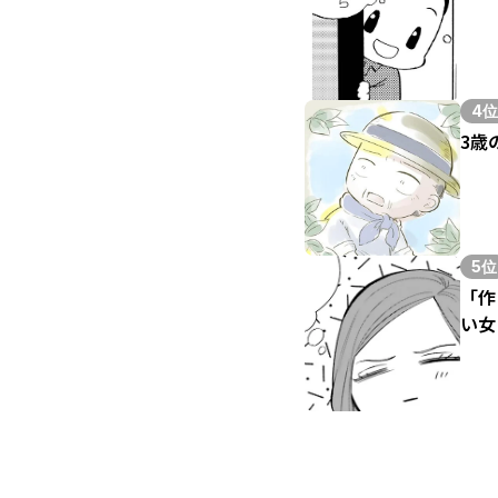
4位
3歳
5位
「作
い女