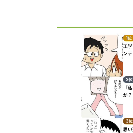
1位
工学
ンテ
2位
「私
か？
3位
思い