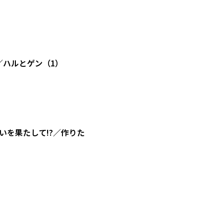
／ハルとゲン（1）
を果たして!?／作りた