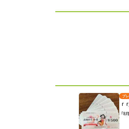
プレ
「「
「8