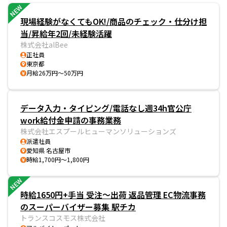
NEW
現場経験がなくてもOK!/商品のチェック・仕分け担
当/昇給年2回/未経験活躍
株式会社alBee
正社員
東京都
月給26万円～50万円
データ入力・タイピング/電話なし週34h官公庁
work給付金申請の事務業務
株式会社エスプールヒューマンソリューションズ
派遣社員
愛知県 名古屋市
時給1,700円～1,800円
NEW
時給1650円+手当 受注～出荷 返品管理 EC物流事務
のスーパーバイザー募集 駅チカ
トランスコスモス株式会社