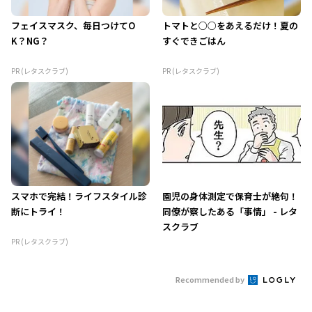
フェイスマスク、毎日つけてO
トマトと○○をあえるだけ！夏の
K？NG？
すぐできごはん
PR (レタスクラブ)
PR (レタスクラブ)
スマホで完結！ライフスタイル診
園児の身体測定で保育士が絶句！
断にトライ！
同僚が察したある「事情」 - レタ
スクラブ
PR (レタスクラブ)
Recommended by