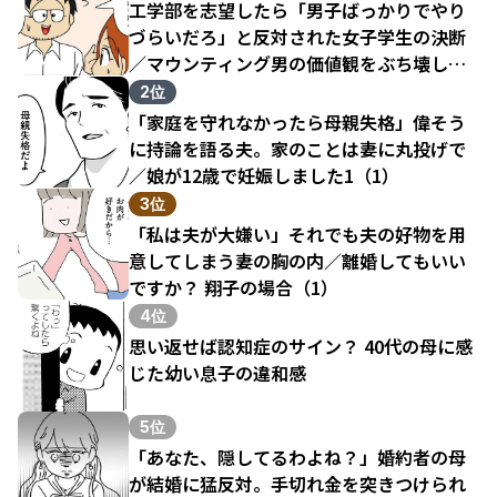
工学部を志望したら「男子ばっかりでやり
づらいだろ」と反対された女子学生の決断
／マウンティング男の価値観をぶち壊した
結果（1）
2位
「家庭を守れなかったら母親失格」偉そう
に持論を語る夫。家のことは妻に丸投げで
／娘が12歳で妊娠しました1（1）
3位
「私は夫が大嫌い」それでも夫の好物を用
意してしまう妻の胸の内／離婚してもいい
ですか？ 翔子の場合（1）
4位
思い返せば認知症のサイン？ 40代の母に感
じた幼い息子の違和感
5位
「あなた、隠してるわよね？」婚約者の母
が結婚に猛反対。手切れ金を突きつけられ