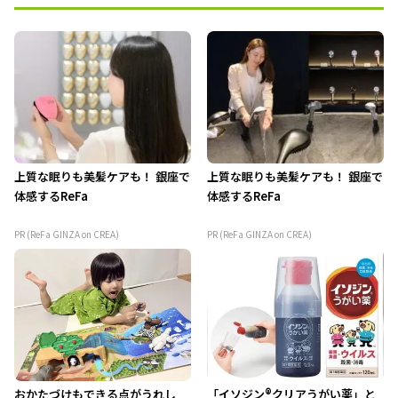
上質な眠りも美髪ケアも！ 銀座で
上質な眠りも美髪ケアも！ 銀座で
体感するReFa
体感するReFa
PR (ReFa GINZA on CREA)
PR (ReFa GINZA on CREA)
おかたづけもできる点がうれし
「イソジン®クリアうがい薬」と