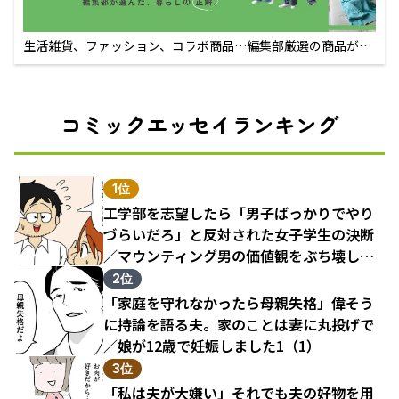
生活雑貨、ファッション、コラボ商品…編集部厳選の商品が買
えるECサイト
コミックエッセイランキング
1位
工学部を志望したら「男子ばっかりでやり
づらいだろ」と反対された女子学生の決断
／マウンティング男の価値観をぶち壊した
結果（1）
2位
「家庭を守れなかったら母親失格」偉そう
に持論を語る夫。家のことは妻に丸投げで
／娘が12歳で妊娠しました1（1）
3位
「私は夫が大嫌い」それでも夫の好物を用