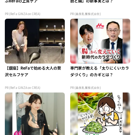
ぶReFaの上質ケア
肪と腸」の新事実とは？
PR (ReFa GINZA on CREA)
PR (森永乳業株式会社)
【銀座】ReFaで始める大人の贅
専門家が教える「太りにくいカラ
沢セルフケア
ダづくり」のカギとは？
PR (ReFa GINZA on CREA)
PR (森永乳業株式会社)