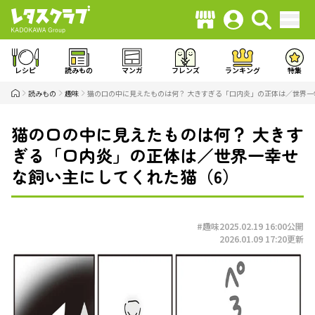
レシピ
読みもの
マンガ
フレンズ
ランキング
特集
読みもの
趣味
猫の口の中に見えたものは何？ 大きすぎる「口内炎」の正体は／世界一
猫の口の中に見えたものは何？ 大きす
ぎる「口内炎」の正体は／世界一幸せ
な飼い主にしてくれた猫（6）
#趣味
2025.02.19 16:00
公開
2026.01.09 17:20
更新