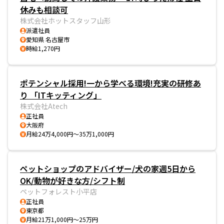
休みも相談可
株式会社ホットスタッフ山形
派遣社員
愛知県 名古屋市
時給1,270円
ポテンシャル採用!一から学べる環境!充実の研修あ
り 「ITキッティング」
株式会社Atech
正社員
大阪府
月給24万4,000円～35万1,000円
ペットショップのアドバイザー/犬の家週5日から
OK/動物が好きな方/シフト制
ペットフォレスト小平店
正社員
東京都
月給21万1,000円～25万円