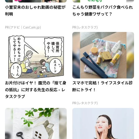
小室安未のおしゃれ動画の秘密が
こんもり野菜をパクパク食べられ
判明
ちゃう健康ワザって？
PR (アドビ｜CanCam.jp)
PR (レタスクラブ)
お片付けはイヤ！ 園児の「捨て身
スマホで完結！ライフスタイル診
の抵抗」に対する先生の反応 - レ
断にトライ！
タスクラブ
PR (レタスクラブ)