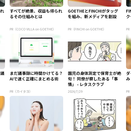
られ
すべてが絶景、収益も得られ
GOETHEとFINCHIがタッグ
F
るその仕組みとは
を組み、新メディアを創設
ク
PR（COCO VILLA on GOETHE）
PR（FINCHI on GOETHE）
PR
の議
まだ議事録に時間かけてる？
園児の身体測定で保育士が絶
ダ
AIで速く正確にまとめる術
句！ 同僚が察したある「事
み
情」 - レタスクラブ
PR（カイタヨ）
2026/7/29
P