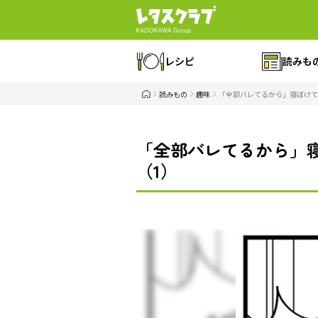
レシピ
読みも
読みもの
趣味
「全部バレてるから」寝ぼけて
「全部バレてるから」
（1）