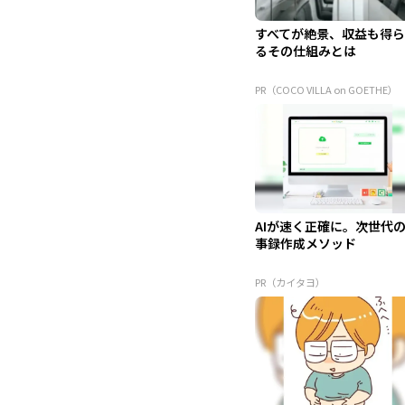
すべてが絶景、収益も得
るその仕組みとは
PR（COCO VILLA on GOETHE）
AIが速く正確に。次世代
事録作成メソッド
PR（カイタヨ）