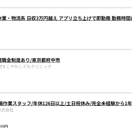
作業・物流系 日収3万円越え アプリ立ち上げで即勤務 勤務時間
退職金制度あり/東京都府中市
府すこやかこどもクリニック
作業スタッフ/年休126日以上/土日祝休み/完全未経験から1
株式会社
300円