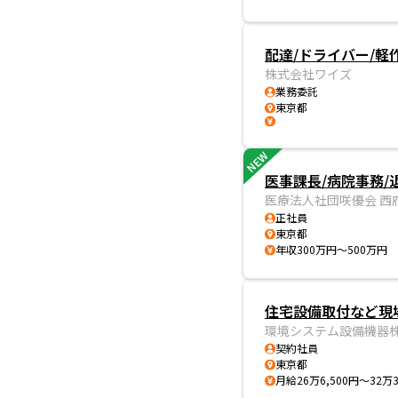
配達/ドライバー/軽
株式会社ワイズ
業務委託
東京都
NEW
医事課長/病院事務/
医療法人社団咲優会 西
正社員
東京都
年収300万円～500万円
住宅設備取付など現場
環境システム設備機器
契約社員
東京都
月給26万6,500円～32万