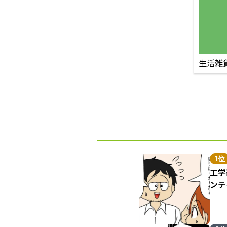
生活雑
1位
工学
ンテ