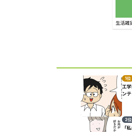
生活雑
1位
工学
ンテ
2位
「私