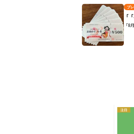
プレ
「「
「8
注目