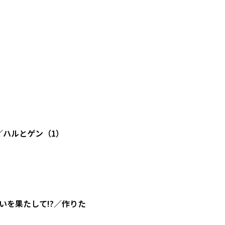
／ハルとゲン（1）
を果たして!?／作りた