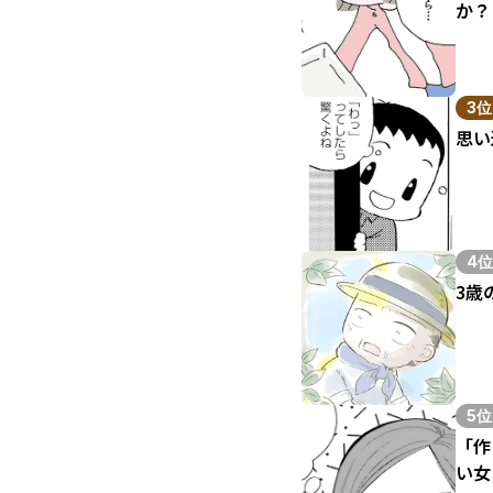
か？
3位
思い
4位
3歳
5位
「作
い女