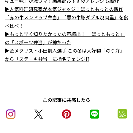
キュー味」が激ウマ！編集部おすすめアレンジも紹介
▶人気料理研究家が本気ジャッジ！ほっともっとの新作
「赤の牛スンドゥブ弁当」「黒の牛豚ダブル焼肉重」を食
べ比べ！
▶もっと早く知りたかったの声続出！ 「ほっともっと」
の「スポーツ弁当」が神だった
▶金メダリスト小田凱人選手 この冬は大好物「のり弁」
から「ステーキ弁当」に指名チェンジ!?
この記事に共感したら