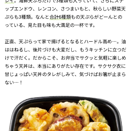
レイ
。海鮮天ぷらだけで3種類も入っていて、さらにスナ
ップエンドウ、レンコン、さつまいもと、秋らしい野菜天
ぷらも3種類。なんと
合計6種類
もの天ぷらがどーんとの
っている、見た目も味も大満足の一杯です。
正直、天ぷらって家で揚げるとなるとハードル高め…。油
ははねるし、後片づけも大変だし、もうキッチンに立つだ
けで汗だく。だからこそ、お弁当でサクッと気軽に楽しめ
ちゃう天丼は、本当にありがたい存在です。サクサク衣に
甘じょっぱい天丼のタレがしみて、気づけばお箸が止まら
ない…！