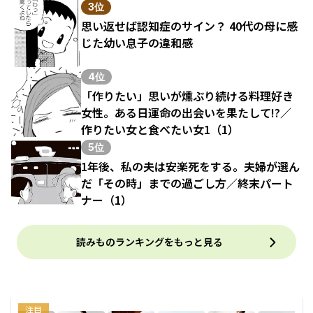
3位
思い返せば認知症のサイン？ 40代の母に感
じた幼い息子の違和感
4位
「作りたい」思いが燻ぶり続ける料理好き
女性。ある日運命の出会いを果たして!?／
作りたい女と食べたい女1（1）
5位
1年後、私の夫は安楽死をする。夫婦が選ん
だ「その時」までの過ごし方／終末パート
ナー（1）
読みものランキングをもっと見る
注目