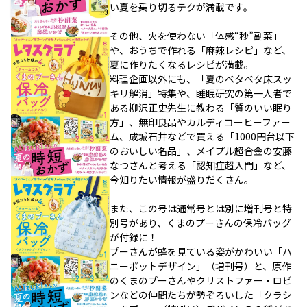
い夏を乗り切るテクが満載です。
その他、火を使わない「体感“秒”副菜」
や、おうちで作れる「麻辣レシピ」など、
夏に作りたくなるレシピが満載。
料理企画以外にも、「夏のベタベタ床スッ
キリ解消」特集や、睡眠研究の第一人者で
ある柳沢正史先生に教わる「質のいい眠り
方」、無印良品やカルディコーヒーファー
ム、成城石井などで買える「1000円台以下
のおいしい名品」、メイプル超合金の安藤
なつさんと考える「認知症超入門」など、
今知りたい情報が盛りだくさん。
また、この号は通常号とは別に増刊号と特
別号があり、くまのプーさんの保冷バッグ
が付録に！
プーさんが蜂を見ている姿がかわいい「ハ
ニーポットデザイン」（増刊号）と、原作
のくまのプーさんやクリストファー・ロビ
ンなどの仲間たちが勢ぞろいした「クラシ