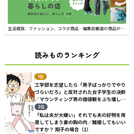
生活雑貨、ファッション、コラボ商品…編集部厳選の商品が買
えるECサイト
読みものランキング
1位
工学部を志望したら「男子ばっかりでやり
づらいだろ」と反対された女子学生の決断
／マウンティング男の価値観をぶち壊した
結果（1）
2位
「私は夫が大嫌い」それでも夫の好物を用
意してしまう妻の胸の内／離婚してもいい
ですか？ 翔子の場合（1）