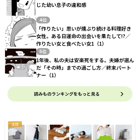
じた幼い息子の違和感
4位
「作りたい」思いが燻ぶり続ける料理好き
女性。ある日運命の出会いを果たして!?／
作りたい女と食べたい女1（1）
5位
1年後、私の夫は安楽死をする。夫婦が選ん
だ「その時」までの過ごし方／終末パート
ナー（1）
読みものランキングをもっと見る
注目