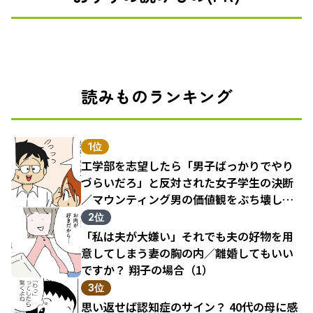
読みものランキング
1位
工学部を志望したら「男子ばっかりでやり
づらいだろ」と反対された女子学生の決断
／マウンティング男の価値観をぶち壊した
結果（1）
2位
「私は夫が大嫌い」それでも夫の好物を用
意してしまう妻の胸の内／離婚してもいい
ですか？ 翔子の場合（1）
3位
思い返せば認知症のサイン？ 40代の母に感