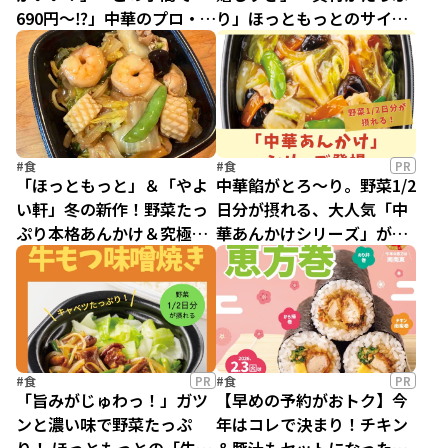
690円～⁉」中華のプロ・料
り」ほっともっとのサイド
理家今井亮先生が、ほっと
メニュー・春巻は隠れた名
もっとの新作『黒酢酢豚弁
品!?
当』をジャッジ！
#食
#食
PR
「ほっともっと」＆「やよ
中華餡がとろ～り。野菜1/2
い軒」冬の新作！野菜たっ
日分が摂れる、大人気「中
ぷり本格あんかけ＆究極の
華あんかけシリーズ」が今
味変が楽しめる豚まぶしを
年もほっともっとに登場！
食べてみました！
#食
PR
#食
PR
「旨みがじゅわっ！」ガツ
【早めの予約がおトク】今
ンと濃い味で野菜たっぷ
年はコレで決まり！チキン