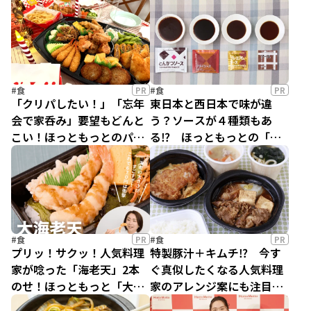
1枚のった「アンガスビー
もっと「アンガスビーフス
フステーキ重」がほっとも
テーキ重」を実食！
っとに登場！
#食
PR
#食
PR
「クリパしたい！」「忘年
東日本と西日本で味が違
会で家呑み」要望もどんと
う？ソースが４種類もあ
こい！ほっともっとのパー
る⁉ ほっともっとの「タ
ティメニューで手軽におい
レ」へのこだわりに、人気
しく、おもてなし！
料理家もびっくり！
#食
PR
#食
PR
プリッ！サクッ！人気料理
特製豚汁＋キムチ⁉ 今す
家が唸った「海老天」2本
ぐ真似したくなる人気料理
のせ！ほっともっと「大海
家のアレンジ案にも注目！
老天のり弁当」の秘密を徹
「ほっともっと」の冬のあ