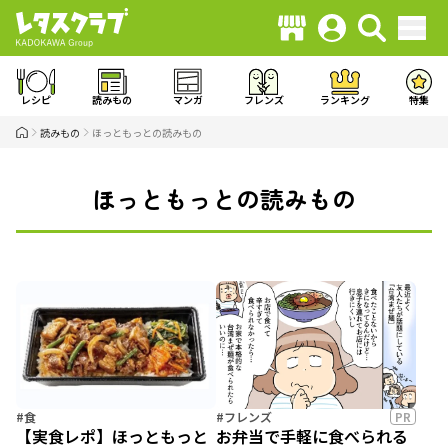
レシピ
読みもの
マンガ
フレンズ
ランキング
特集
読みもの
ほっともっとの読みもの
ほっともっとの読みもの
#食
#フレンズ
PR
【実食レポ】ほっともっと
お弁当で手軽に食べられる