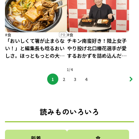
底解剖！
ったかおすすめメニュー４
選
#食
PR
#食
「おいしくて箸が止まらな
チキン南蛮好き！陸上女子
い！」と編集長も唸るおい
やり投げ北口榛花選手が愛
しさ。ほっともっとの大人
するおかずを詰め込んだ
気シリーズ「牛すき焼き」
「最強のお弁当」ほっとも
シーズンが到来！
1/4
っとから爆誕
1
2
3
4
読みものいろいろ
新着
食