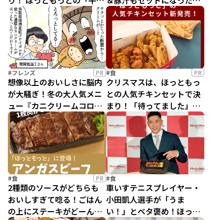
り！ ほっともっとの「牛も
＆豚汁もセットになった、
つ味噌焼き弁当」が優勝確
ほっともっとの「恵方巻フ
定
ァミリーセット」が、かな
りいい！
#フレンズ
PR
#食
PR
想像以上のおいしさに脳内
クリスマスは、ほっともっ
が大騒ぎ！冬の大人気メニ
との人気チキンセットで決
ュー『カニクリームコロッ
まり！「待ってました」の
ケ』と、手作り『あったか
呼び声も高い、待望の『ト
白玉ぜんざい』がほっとも
リプルチキンBOX』が期間
っとに登場！
限定で登場！
#食
PR
#食
2種類のソースがどちらも
車いすテニスプレイヤー・
おいしすぎて唸る！ごはん
小田凱人選手が「うま
の上にステーキがどーんと
い！」とベタ褒め！ほっと