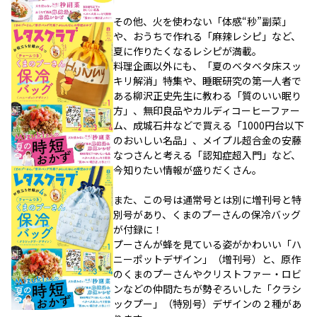
その他、火を使わない「体感“秒”副菜」
や、おうちで作れる「麻辣レシピ」など、
夏に作りたくなるレシピが満載。
料理企画以外にも、「夏のベタベタ床スッ
キリ解消」特集や、睡眠研究の第一人者で
ある柳沢正史先生に教わる「質のいい眠り
方」、無印良品やカルディコーヒーファー
ム、成城石井などで買える「1000円台以下
のおいしい名品」、メイプル超合金の安藤
なつさんと考える「認知症超入門」など、
今知りたい情報が盛りだくさん。
また、この号は通常号とは別に増刊号と特
別号があり、くまのプーさんの保冷バッグ
が付録に！
プーさんが蜂を見ている姿がかわいい「ハ
ニーポットデザイン」（増刊号）と、原作
のくまのプーさんやクリストファー・ロビ
ンなどの仲間たちが勢ぞろいした「クラシ
ックプー」（特別号）デザインの２種があ