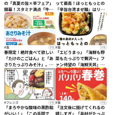
の「真夏の旨×辛フェア」
って最高！ほっともっとの
開幕！スタミナ満点「牛カ
『辛旨台湾まぜ麺』はリピ
ルビ＆ホルモン重」で暑さ
決定のうまさ！
を乗り切ろう
#食
PR
#食
PR
春限定！絶対食べて欲しい
「エビうまっ」「海鮮も野
「たけのこごはん」と「あ
菜もたっぷりで贅沢～」フ
さりたっぷりみそ汁」。ほ
ァン待望の『海鮮天丼』が
っともっと通の編集部員お
今春もほっともっとに登
すすめの食べ方も紹介！
場！
#フレンズ
PR
#食
PR
「まろやかな酸味の黒酢餡
「注文後に揚げてくれるの
がいい！」「この手間で
嬉しすぎ」「具材がたっぷ