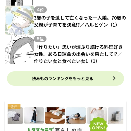
4位
3歳の子を遺して亡くなった一人娘。70歳の
父親が子育てを決意!?／ハルとゲン（1）
5位
「作りたい」思いが燻ぶり続ける料理好き
女性。ある日運命の出会いを果たして!?／
作りたい女と食べたい女1（1）
読みものランキングをもっと見る
注目