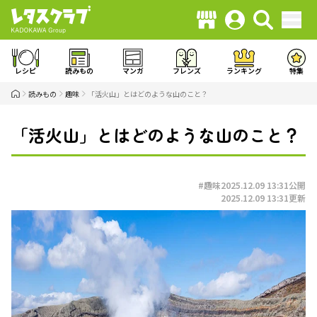
レシピ
読みもの
マンガ
フレンズ
ランキング
特集
読みもの
趣味
「活火山」とはどのような山のこと？
「活火山」とはどのような山のこと？
#趣味
2025.12.09 13:31
公開
2025.12.09 13:31
更新