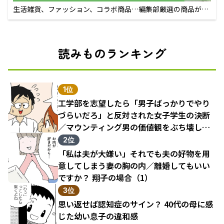
生活雑貨、ファッション、コラボ商品…編集部厳選の商品が買
えるECサイト
読みものランキング
1位
工学部を志望したら「男子ばっかりでやり
づらいだろ」と反対された女子学生の決断
／マウンティング男の価値観をぶち壊した
結果（1）
2位
「私は夫が大嫌い」それでも夫の好物を用
意してしまう妻の胸の内／離婚してもいい
ですか？ 翔子の場合（1）
3位
思い返せば認知症のサイン？ 40代の母に感
じた幼い息子の違和感