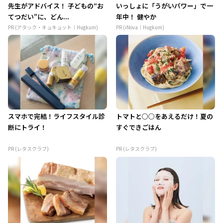
先生がアドバイス！ 子どもの“お
いっしょに「うがいパワー」で一
てつだい”に、どん...
年中！ 健やか
PR (アタック・キュキュット｜Hugkum)
PR (iNova｜Hugkum)
スマホで完結！ライフスタイル診
トマトと○○をあえるだけ！夏の
断にトライ！
すぐできごはん
PR (レタスクラブ)
PR (レタスクラブ)