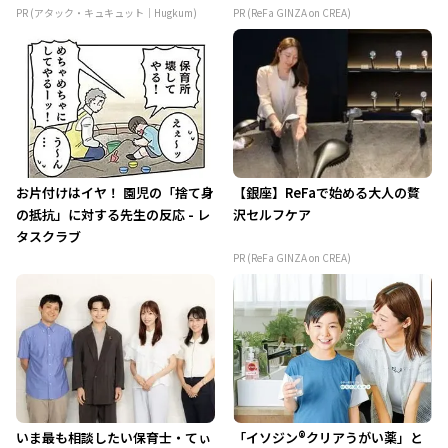
PR (アタック・キュキュット｜Hugkum)
PR (ReFa GINZA on CREA)
お片付けはイヤ！ 園児の「捨て身
【銀座】ReFaで始める大人の贅
の抵抗」に対する先生の反応 - レ
沢セルフケア
タスクラブ
PR (ReFa GINZA on CREA)
いま最も相談したい保育士・てぃ
「イソジン®クリアうがい薬」と