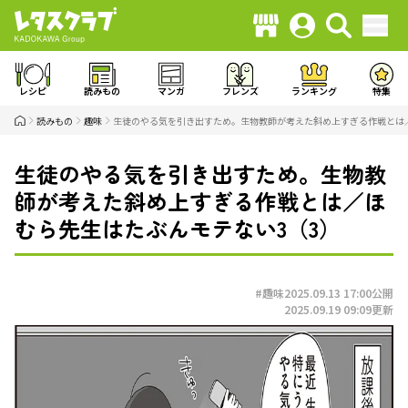
レシピ
読みもの
マンガ
フレンズ
ランキング
特集
読みもの
趣味
生徒のやる気を引き出すため。生物教師が考えた斜め上すぎる作戦とは
生徒のやる気を引き出すため。生物教
師が考えた斜め上すぎる作戦とは／ほ
むら先生はたぶんモテない3（3）
#趣味
2025.09.13 17:00
公開
2025.09.19 09:09
更新