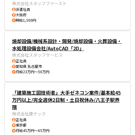
株式会社スタッフファースト
派遣社員
大阪府
時給1,500円
焼却設備/機械系設計・開発/焼却設備・火葬設備・
水処理設備会社/AutoCAD「2D」
株式会社スタッフサービス
正社員
愛知県 名古屋市
月給23万円～50万円
「建築施工図技術者」大手ゼネコン案件/基本給45
万円以上/完全週休2日制・土日祝休み/八王子駅界
隈
株式会社建テック
正社員
東京都
月給45万円～65万円