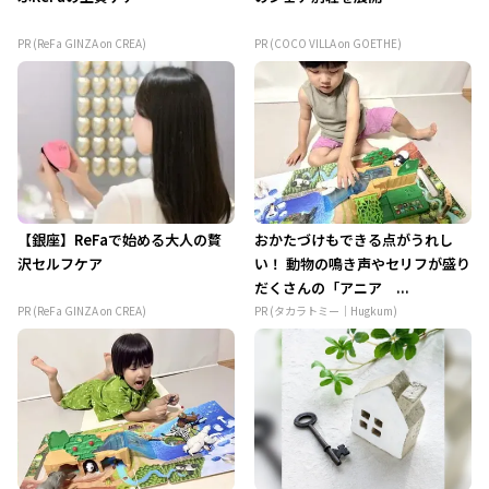
PR (ReFa GINZA on CREA)
PR (COCO VILLA on GOETHE)
【銀座】ReFaで始める大人の贅
おかたづけもできる点がうれし
沢セルフケア
い！ 動物の鳴き声やセリフが盛り
だくさんの「アニア ...
PR (ReFa GINZA on CREA)
PR (タカラトミー｜Hugkum)