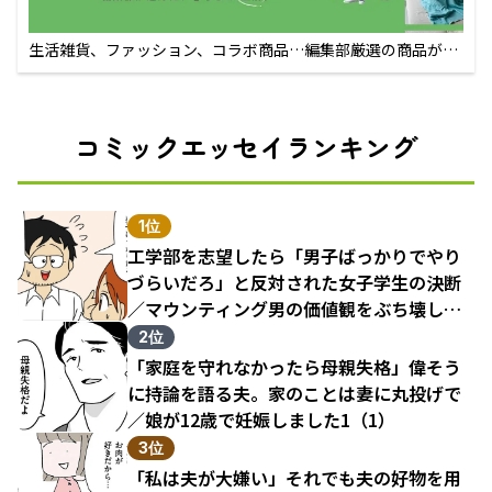
生活雑貨、ファッション、コラボ商品…編集部厳選の商品が買
えるECサイト
コミックエッセイランキング
1位
工学部を志望したら「男子ばっかりでやり
づらいだろ」と反対された女子学生の決断
／マウンティング男の価値観をぶち壊した
結果（1）
2位
「家庭を守れなかったら母親失格」偉そう
に持論を語る夫。家のことは妻に丸投げで
／娘が12歳で妊娠しました1（1）
3位
「私は夫が大嫌い」それでも夫の好物を用