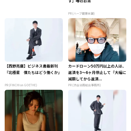
す」噂のお茶
PR (ハーブ健康本舗)
【西野亮廣】ビジネス書最新刊
カードローン50万円以上の人は、
『北極星 僕たちはどう働くか』
返済を3～6ヶ月停止して『大幅に
減額してから返済...
PR (FINCHI on GOETHE)
PR (渋谷法務総合事務所)