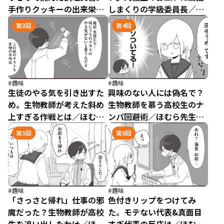
手作りクッキーの出来栄え
しまくりの学級委員長／ほ
は／ほむら先生はたぶんモ
むら先生はたぶんモテない
第3回
第4回
テない3（1）
3（2）
#趣味
#趣味
生徒のやる気を引き出すた
興味のない人には偽名で？
め。生物教師が考えた斜め
生物教師を慕う高校生のナ
上すぎる作戦とは／ほむら
ンパ回避術／ほむら先生は
先生はたぶんモテない
たぶんモテない3（4）
第5回
第6回
3（3）
#趣味
#趣味
「さっさと帰れ」仕事の邪
色付きリップをつけてみ
魔だった？生物教師が高校
た。モテない代表&真面目