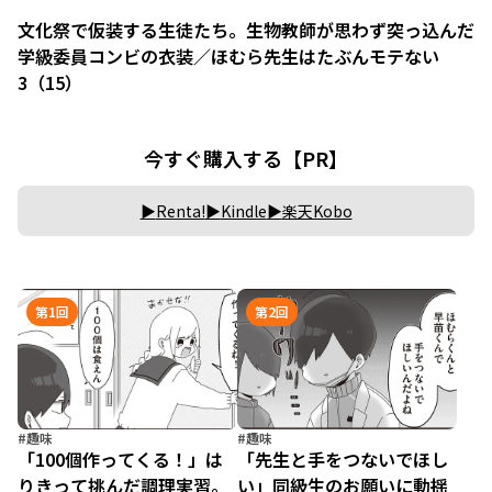
文化祭で仮装する生徒たち。生物教師が思わず突っ込んだ
学級委員コンビの衣装／ほむら先生はたぶんモテない
3（15）
今すぐ購入する【PR】
Renta!
Kindle
楽天Kobo
第1回
第2回
#趣味
#趣味
「100個作ってくる！」は
「先生と手をつないでほし
りきって挑んだ調理実習。
い」同級生のお願いに動揺