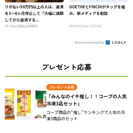
リボ払い50万円以上の人は、返済
GOETHEとFINCHIがタッグを組
を3～6ヶ月停止して『大幅に減額
み、新メディアを創設
してから返済する...
PR (渋谷法務総合事務所)
PR (FINCHI on GOETHE)
Recommended by
プレゼント応募
プレゼント企画
「みんなのイチ推し！！コープの人気
冷凍3品セット」
コープ商品の“推し”ランキングで人気の冷
凍3商品のセット