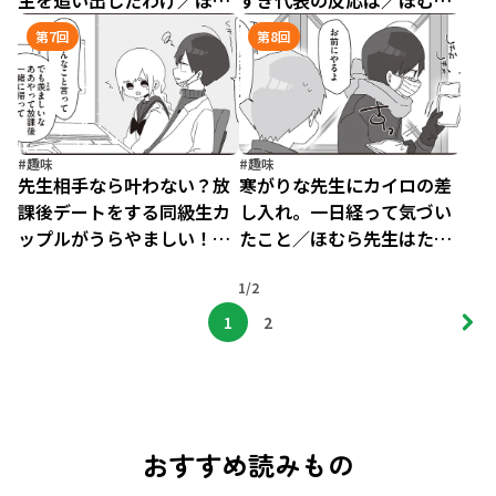
生を追い出したわけ／ほむ
すぎ代表の反応は／ほむら
ら先生はたぶんモテない
先生はたぶんモテない
第7回
第8回
3（5）
3（6）
#趣味
#趣味
先生相手なら叶わない？放
寒がりな先生にカイロの差
課後デートをする同級生カ
し入れ。一日経って気づい
ップルがうらやましい！／
たこと／ほむら先生はたぶ
ほむら先生はたぶんモテな
んモテない3（8）
い3（7）
1/2
1
2
おすすめ読みもの