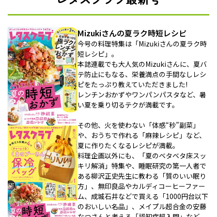
Mizukiさんの夏ラク時短レシピ
今号の料理特集は「Mizukiさんの夏ラク時
短レシピ」。
本誌連載でも大人気のMizukiさんに、夏バ
テ防止にもなる、栄養満点の手間なしレシ
ピをたっぷり教えていただきました!
レンチンおかずやワンパンパスタなど、暑
い夏を乗り切るテクが満載です。
その他、火を使わない「体感“秒”副菜」
や、おうちで作れる「麻辣レシピ」など、
夏に作りたくなるレシピが満載。
料理企画以外にも、「夏のベタベタ床スッ
キリ解消」特集や、睡眠研究の第一人者で
ある柳沢正史先生に教わる「質のいい眠り
方」、無印良品やカルディコーヒーファー
ム、成城石井などで買える「1000円台以下
のおいしい名品」、メイプル超合金の安藤
なつさんと考える「認知症超入門」など、