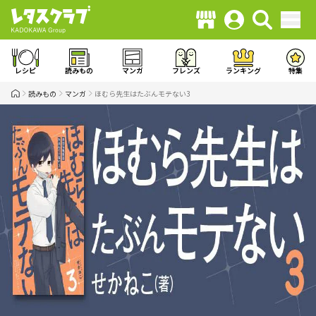
レシピ
読みもの
マンガ
フレンズ
ランキング
特集
読みもの
マンガ
ほむら先生はたぶんモテない3