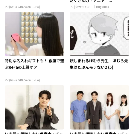
だくさんの「アニア ...
PR (ReFa GINZA on CREA)
PR (タカラトミー｜Hugkum)
特別な名入れギフトも！ 銀座で選
親しまれるほむら先生 ほむら先
ぶReFaの上質ケア
生はたぶんモテない2 (5)
PR (ReFa GINZA on CREA)
いま最も相談したい保育士・てぃ
いま最も相談したい保育士・てぃ