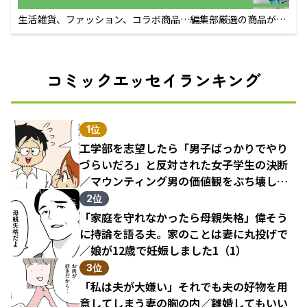
生活雑貨、ファッション、コラボ商品…編集部厳選の商品が買
えるECサイト
コミックエッセイランキング
1位
工学部を志望したら「男子ばっかりでやり
づらいだろ」と反対された女子学生の決断
／マウンティング男の価値観をぶち壊した
結果（1）
2位
「家庭を守れなかったら母親失格」偉そう
に持論を語る夫。家のことは妻に丸投げで
／娘が12歳で妊娠しました1（1）
3位
「私は夫が大嫌い」それでも夫の好物を用
意してしまう妻の胸の内／離婚してもいい