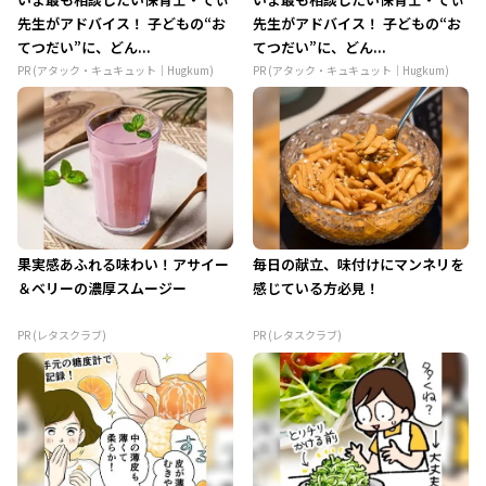
先生がアドバイス！ 子どもの“お
先生がアドバイス！ 子どもの“お
てつだい”に、どん...
てつだい”に、どん...
PR (アタック・キュキュット｜Hugkum)
PR (アタック・キュキュット｜Hugkum)
果実感あふれる味わい！アサイー
毎日の献立、味付けにマンネリを
＆ベリーの濃厚スムージー
感じている方必見！
PR (レタスクラブ)
PR (レタスクラブ)