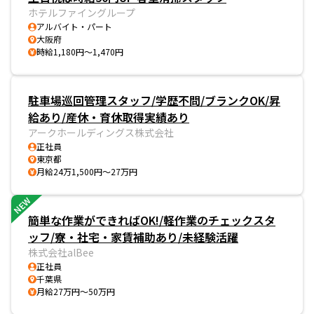
ホテルファイングループ
アルバイト・パート
大阪府
時給1,180円～1,470円
駐車場巡回管理スタッフ/学歴不問/ブランクOK/昇
給あり/産休・育休取得実績あり
アークホールディングス株式会社
正社員
東京都
月給24万1,500円～27万円
NEW
簡単な作業ができればOK!/軽作業のチェックスタ
ッフ/寮・社宅・家賃補助あり/未経験活躍
株式会社alBee
正社員
千葉県
月給27万円～50万円