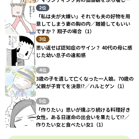
結果（1）
2位
「私は夫が大嫌い」それでも夫の好物を用
意してしまう妻の胸の内／離婚してもいい
ですか？ 翔子の場合（1）
3位
思い返せば認知症のサイン？ 40代の母に感
じた幼い息子の違和感
4位
3歳の子を遺して亡くなった一人娘。70歳の
父親が子育てを決意!?／ハルとゲン（1）
5位
「作りたい」思いが燻ぶり続ける料理好き
女性。ある日運命の出会いを果たして!?／
作りたい女と食べたい女1（1）