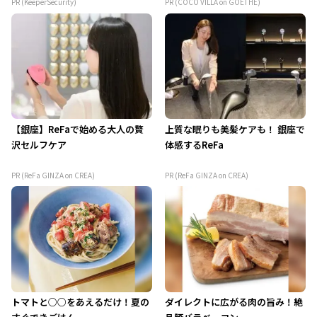
PR (KeeperSecurity)
PR (COCO VILLA on GOETHE)
【銀座】ReFaで始める大人の贅
上質な眠りも美髪ケアも！ 銀座で
沢セルフケア
体感するReFa
PR (ReFa GINZA on CREA)
PR (ReFa GINZA on CREA)
トマトと○○をあえるだけ！夏の
ダイレクトに広がる肉の旨み！絶