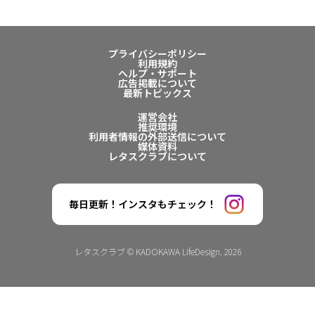
プライバシーポリシー
利用規約
ヘルプ・サポート
広告掲載について
最新トピックス
運営会社
推奨環境
利用者情報の外部送信について
媒体資料
レタスクラブについて
毎日更新！インスタもチェック！
レタスクラブ © KADOKAWA LifeDesign. 2026