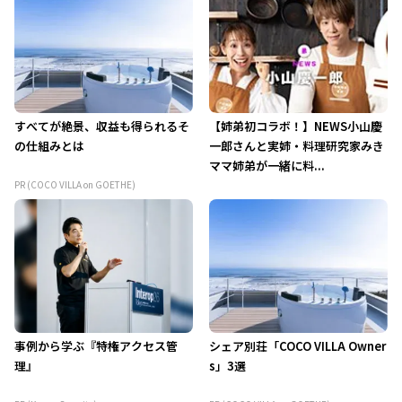
すべてが絶景、収益も得られるそ
【姉弟初コラボ！】NEWS小山慶
の仕組みとは
一郎さんと実姉・料理研究家みき
ママ姉弟が一緒に料...
PR (COCO VILLA on GOETHE)
事例から学ぶ『特権アクセス管
シェア別荘「COCO VILLA Owner
理』
s」3選