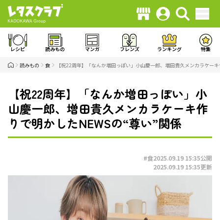
レシピ
読みもの
マンガ
フレンズ
ランキング
特集
読みもの
食
【祝22周年】「なんか増田っぽい」小山慶一郎、増田貴久メンカラケーキ作
【祝22周年】「なんか増田っぽい」小
山慶一郎、増田貴久メンカラケーキ作
りで明かしたNEWSの“尊い”関係
#食
2025.09.19 15:35
公開
2025.09.19 15:35
更新