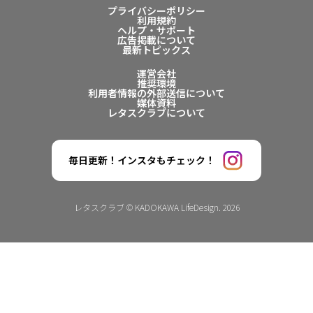
プライバシーポリシー
利用規約
ヘルプ・サポート
広告掲載について
最新トピックス
運営会社
推奨環境
利用者情報の外部送信について
媒体資料
レタスクラブについて
毎日更新！インスタもチェック！
レタスクラブ © KADOKAWA LifeDesign. 2026