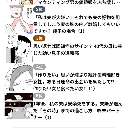
／マウンティング男の価値観をぶち壊した
結果（1）
2位
「私は夫が大嫌い」それでも夫の好物を用
意してしまう妻の胸の内／離婚してもいい
ですか？ 翔子の場合（1）
3位
思い返せば認知症のサイン？ 40代の母に感
じた幼い息子の違和感
4位
「作りたい」思いが燻ぶり続ける料理好き
女性。ある日運命の出会いを果たして!?／
作りたい女と食べたい女1（1）
5位
1年後、私の夫は安楽死をする。夫婦が選ん
だ「その時」までの過ごし方／終末パート
ナー（1）