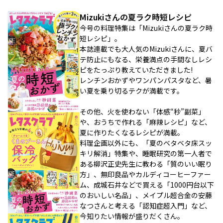
Mizukiさんの夏ラク時短レシピ
今号の料理特集は「Mizukiさんの夏ラク時
短レシピ」。
本誌連載でも大人気のMizukiさんに、夏バ
テ防止にもなる、栄養満点の手間なしレシ
ピをたっぷり教えていただきました!
レンチンおかずやワンパンパスタなど、暑
い夏を乗り切るテクが満載です。
その他、火を使わない「体感“秒”副菜」
や、おうちで作れる「麻辣レシピ」など、
夏に作りたくなるレシピが満載。
料理企画以外にも、「夏のベタベタ床スッ
キリ解消」特集や、睡眠研究の第一人者で
ある柳沢正史先生に教わる「質のいい眠り
方」、無印良品やカルディコーヒーファー
ム、成城石井などで買える「1000円台以下
のおいしい名品」、メイプル超合金の安藤
なつさんと考える「認知症超入門」など、
今知りたい情報が盛りだくさん。