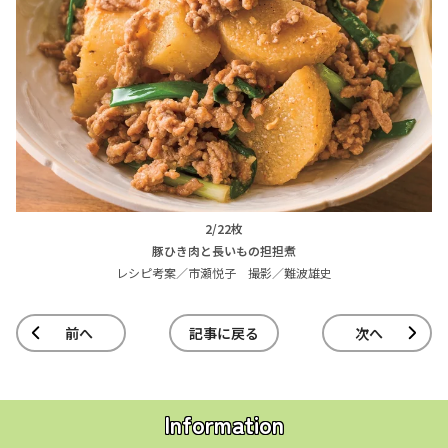
2/22枚
豚ひき肉と長いもの担担煮
レシピ考案／市瀬悦子 撮影／難波雄史
前へ
記事に戻る
次へ
Information