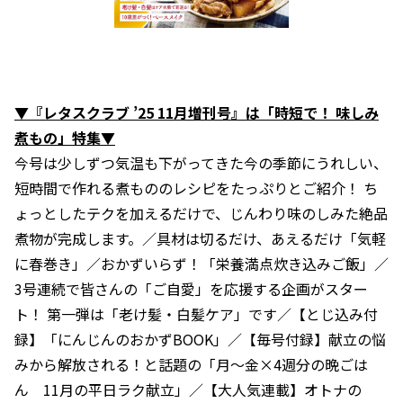
▼『レタスクラブ ’25 11月増刊号』は「時短で！ 味しみ
煮もの」特集▼
今号は少しずつ気温も下がってきた今の季節にうれしい、
短時間で作れる煮もののレシピをたっぷりとご紹介！ ち
ょっとしたテクを加えるだけで、じんわり味のしみた絶品
煮物が完成します。／具材は切るだけ、あえるだけ「気軽
に春巻き」／おかずいらず！「栄養満点炊き込みご飯」／
3号連続で皆さんの「ご自愛」を応援する企画がスター
ト！ 第一弾は「老け髪・白髪ケア」です／【とじ込み付
録】「にんじんのおかずBOOK」／【毎号付録】献立の悩
みから解放される！と話題の「月～金×4週分の晩ごは
ん 11月の平日ラク献立」／【大人気連載】オトナの