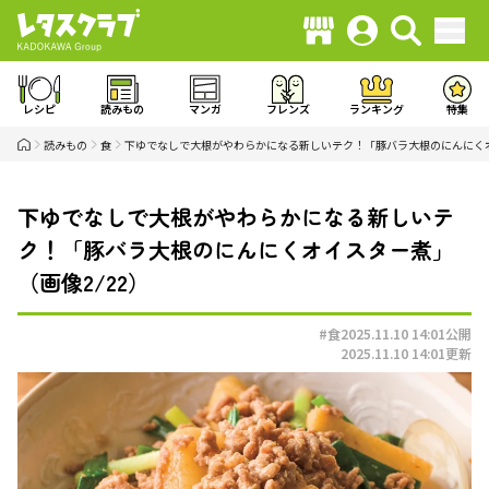
レシピ
読みもの
マンガ
フレンズ
ランキング
特集
読みもの
食
下ゆでなしで大根がやわらかになる新しいテク！「豚バラ大根のにんにく
下ゆでなしで大根がやわらかになる新しいテ
ク！「豚バラ大根のにんにくオイスター煮」
（画像2/22）
#食
2025.11.10 14:01
公開
2025.11.10 14:01
更新