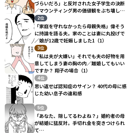
づらいだろ」と反対された女子学生の決断
／マウンティング男の価値観をぶち壊した
結果（1）
2位
「家庭を守れなかったら母親失格」偉そう
に持論を語る夫。家のことは妻に丸投げで
／娘が12歳で妊娠しました1（1）
3位
「私は夫が大嫌い」それでも夫の好物を用
意してしまう妻の胸の内／離婚してもいい
ですか？ 翔子の場合（1）
4位
思い返せば認知症のサイン？ 40代の母に感
じた幼い息子の違和感
5位
「あなた、隠してるわよね？」婚約者の母
が結婚に猛反対。手切れ金を突きつけられ
て…