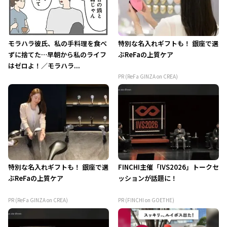
モラハラ彼氏、私の手料理を食べ
特別な名入れギフトも！ 銀座で選
ずに捨てた…早朝から私のライフ
ぶReFaの上質ケア
はゼロよ！／モラハラ...
PR (ReFa GINZA on CREA)
特別な名入れギフトも！ 銀座で選
FINCHI主催「IVS2026」トークセ
ぶReFaの上質ケア
ッションが話題に！
PR (ReFa GINZA on CREA)
PR (FINCHI on GOETHE)