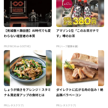
【見城徹×藤田晋】AI時代でも変
アマゾン1位「このお茶ガチで
わらない経営者の本質
す」噂のお茶
PR (FINCHI on GOETHE)
PR (ハーブ健康本舗)
しょうが焼きをアレンジ！スタミ
ダイレクトに広がる肉の旨み！絶
ナ＆満足度アップの食材とは
品豚バラベーコン
PR (レタスクラブ)
PR (レタスクラブ)