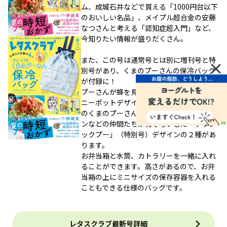
ム、成城石井などで買える「1000円台以下
のおいしい名品」、メイプル超合金の安藤
なつさんと考える「認知症超入門」など、
今知りたい情報が盛りだくさん。
また、この号は通常号とは別に増刊号と特
×
別号があり、くまのプーさんの保冷バッグ
が付録に！
プーさんが蜂を見ている姿がかわいい「ハ
ニーポットデザイン」（増刊号）と、原作
のくまのプーさんやクリストファー・ロビ
ンなどの仲間たちが勢ぞろいした「クラシ
ックプー」（特別号）デザインの２種があ
ります。
お弁当箱と水筒、カトラリーを一緒に入れ
ることができます。高さがあるので、お弁
当箱の上にミニサイズの保存容器を入れる
こともできる仕様のバッグです。
レタスクラブ最新号詳細