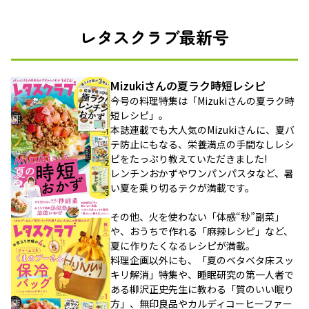
レタスクラブ最新号
Mizukiさんの夏ラク時短レシピ
今号の料理特集は「Mizukiさんの夏ラク時
短レシピ」。
本誌連載でも大人気のMizukiさんに、夏バ
テ防止にもなる、栄養満点の手間なしレシ
ピをたっぷり教えていただきました!
レンチンおかずやワンパンパスタなど、暑
い夏を乗り切るテクが満載です。
その他、火を使わない「体感“秒”副菜」
や、おうちで作れる「麻辣レシピ」など、
夏に作りたくなるレシピが満載。
料理企画以外にも、「夏のベタベタ床スッ
キリ解消」特集や、睡眠研究の第一人者で
ある柳沢正史先生に教わる「質のいい眠り
方」、無印良品やカルディコーヒーファー