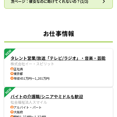
次ページ：彼女なのに助けてくれないの？(2/2)
お仕事情報
NEW
タレント営業/放送「テレビ/ラジオ」・音楽・芸能
株式会社イー・スピリット
正社員
東京都
年収451万円～1,201万円
NEW
バイトの介護職/シニアやミドルも歓迎
社会福祉法人スマイル
アルバイト・パート
大阪府
時給1,274円～1,374円