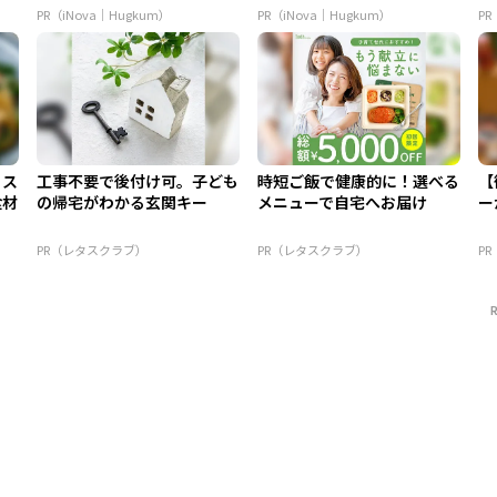
ア 
PR（iNova｜Hugkum）
PR（iNova｜Hugkum）
P
！ス
工事不要で後付け可。子ども
時短ご飯で健康的に！選べる
【
食材
の帰宅がわかる玄関キー
メニューで自宅へお届け
ー
PR（レタスクラブ）
PR（レタスクラブ）
P