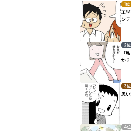
1位
工学
ンテ
2位
「私
か？
3位
思い
4位