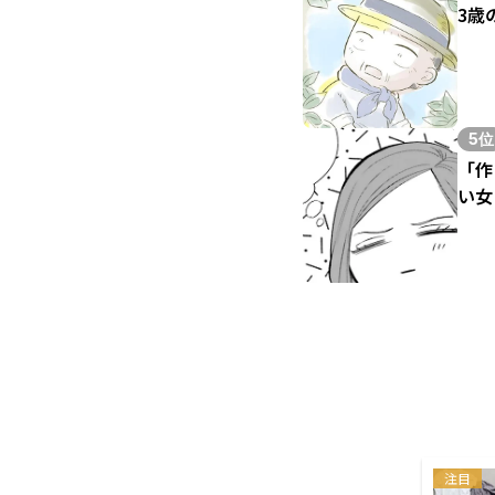
3歳
5位
「作
い女
注目