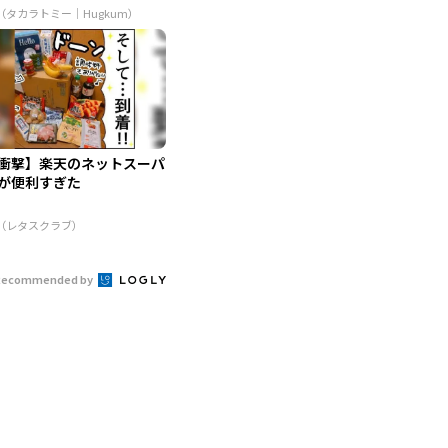
...
R（タカラトミー｜Hugkum）
衝撃】楽天のネットスーパ
が便利すぎた
R（レタスクラブ）
Recommended by