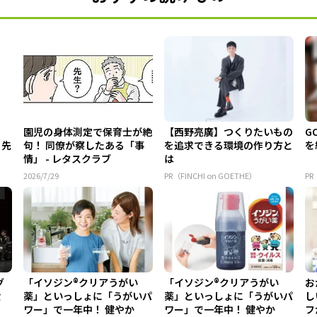
園児の身体測定で保育士が絶
【西野亮廣】つくりたいもの
G
る先
句！ 同僚が察したある「事
を追求できる環境の作り方と
を
情」 - レタスクラブ
は
2026/7/29
PR（FINCHI on GOETHE）
PR
グ
「イソジン®クリアうがい
「イソジン®クリアうがい
お
設
薬」といっしょに「うがいパ
薬」といっしょに「うがいパ
し
ワー」で一年中！ 健やか
ワー」で一年中！ 健やか
フ