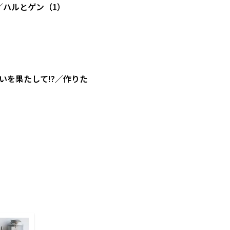
／ハルとゲン（1）
を果たして!?／作りた