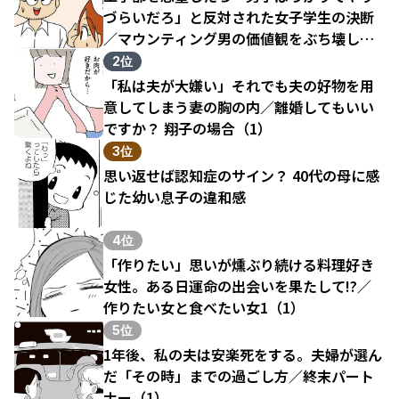
づらいだろ」と反対された女子学生の決断
／マウンティング男の価値観をぶち壊した
結果（1）
2位
「私は夫が大嫌い」それでも夫の好物を用
意してしまう妻の胸の内／離婚してもいい
ですか？ 翔子の場合（1）
3位
思い返せば認知症のサイン？ 40代の母に感
じた幼い息子の違和感
4位
「作りたい」思いが燻ぶり続ける料理好き
女性。ある日運命の出会いを果たして!?／
作りたい女と食べたい女1（1）
5位
1年後、私の夫は安楽死をする。夫婦が選ん
だ「その時」までの過ごし方／終末パート
ナー（1）