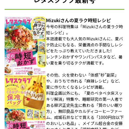
Mizukiさんの夏ラク時短レシピ
今号の料理特集は「Mizukiさんの夏ラク時
短レシピ」。
本誌連載でも大人気のMizukiさんに、夏バ
テ防止にもなる、栄養満点の手間なしレシ
ピをたっぷり教えていただきました!
レンチンおかずやワンパンパスタなど、暑
い夏を乗り切るテクが満載です。
その他、火を使わない「体感“秒”副菜」
や、おうちで作れる「麻辣レシピ」など、
夏に作りたくなるレシピが満載。
料理企画以外にも、「夏のベタベタ床スッ
キリ解消」特集や、睡眠研究の第一人者で
ある柳沢正史先生に教わる「質のいい眠り
方」、無印良品やカルディコーヒーファー
ム、成城石井などで買える「1000円台以下
のおいしい名品」、メイプル超合金の安藤