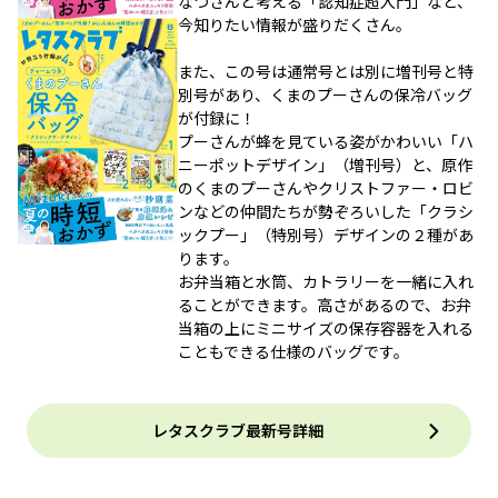
なつさんと考える「認知症超入門」など、
今知りたい情報が盛りだくさん。
また、この号は通常号とは別に増刊号と特
別号があり、くまのプーさんの保冷バッグ
が付録に！
プーさんが蜂を見ている姿がかわいい「ハ
ニーポットデザイン」（増刊号）と、原作
のくまのプーさんやクリストファー・ロビ
ンなどの仲間たちが勢ぞろいした「クラシ
ックプー」（特別号）デザインの２種があ
ります。
お弁当箱と水筒、カトラリーを一緒に入れ
ることができます。高さがあるので、お弁
当箱の上にミニサイズの保存容器を入れる
こともできる仕様のバッグです。
レタスクラブ最新号詳細