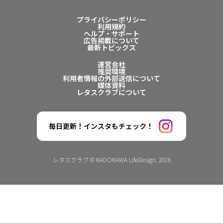
プライバシーポリシー
利用規約
ヘルプ・サポート
広告掲載について
最新トピックス
運営会社
推奨環境
利用者情報の外部送信について
媒体資料
レタスクラブについて
毎日更新！インスタもチェック！
レタスクラブ © KADOKAWA LifeDesign. 2026