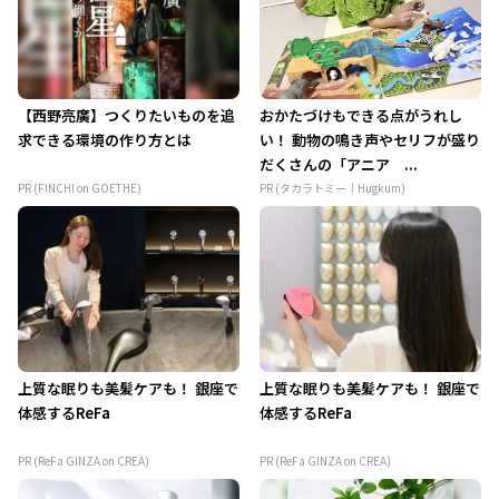
【西野亮廣】つくりたいものを追
おかたづけもできる点がうれし
求できる環境の作り方とは
い！ 動物の鳴き声やセリフが盛り
だくさんの「アニア ...
PR (FINCHI on GOETHE)
PR (タカラトミー｜Hugkum)
上質な眠りも美髪ケアも！ 銀座で
上質な眠りも美髪ケアも！ 銀座で
体感するReFa
体感するReFa
PR (ReFa GINZA on CREA)
PR (ReFa GINZA on CREA)