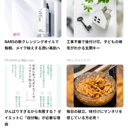
NARSの新クレンジングオイルで
工事不要で後付け可。子どもの帰
毎朝、メイク映えする潤い美肌へ
宅がわかる玄関キー
PR (NARS on 美的.com)
PR (レタスクラブ)
がんばりすぎるから失敗する？ ダ
毎日の献立、味付けにマンネリを
イエットに「自分軸」が必要な理
感じている方必見！
由