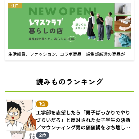
注目
生活雑貨、ファッション、コラボ商品…編集部厳選の商品が買
えるECサイト
読みものランキング
1位
工学部を志望したら「男子ばっかりでやり
づらいだろ」と反対された女子学生の決断
／マウンティング男の価値観をぶち壊した
結果（1）
2位