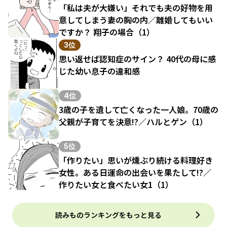
「私は夫が大嫌い」それでも夫の好物を用
意してしまう妻の胸の内／離婚してもいい
ですか？ 翔子の場合（1）
3位
思い返せば認知症のサイン？ 40代の母に感
じた幼い息子の違和感
4位
3歳の子を遺して亡くなった一人娘。70歳の
父親が子育てを決意!?／ハルとゲン（1）
5位
「作りたい」思いが燻ぶり続ける料理好き
女性。ある日運命の出会いを果たして!?／
作りたい女と食べたい女1（1）
読みものランキングをもっと見る