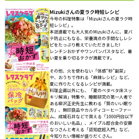
Mizukiさんの夏ラク時短レシピ
今号の料理特集は「Mizukiさんの夏ラク時
短レシピ」。
本誌連載でも大人気のMizukiさんに、夏バ
テ防止にもなる、栄養満点の手間なしレシ
ピをたっぷり教えていただきました!
レンチンおかずやワンパンパスタなど、暑
い夏を乗り切るテクが満載です。
その他、火を使わない「体感“秒”副菜」
や、おうちで作れる「麻辣レシピ」など、
夏に作りたくなるレシピが満載。
料理企画以外にも、「夏のベタベタ床スッ
キリ解消」特集や、睡眠研究の第一人者で
ある柳沢正史先生に教わる「質のいい眠り
方」、無印良品やカルディコーヒーファー
ム、成城石井などで買える「1000円台以下
のおいしい名品」、メイプル超合金の安藤
なつさんと考える「認知症超入門」など、
今知りたい情報が盛りだくさん。