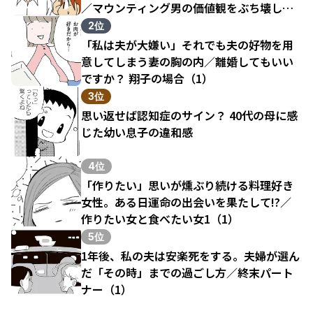
／マウンティング男の価値観をぶち壊した
結果（1）
2位
「私は夫が大嫌い」それでも夫の好物を用
意してしまう妻の胸の内／離婚してもいい
ですか？ 翔子の場合（1）
3位
思い返せば認知症のサイン？ 40代の母に感
じた幼い息子の違和感
4位
「作りたい」思いが燻ぶり続ける料理好き
女性。ある日運命の出会いを果たして!?／
作りたい女と食べたい女1（1）
5位
1年後、私の夫は安楽死をする。夫婦が選ん
だ「その時」までの過ごし方／終末パート
ナー（1）