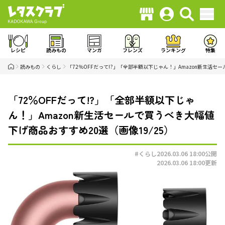
レシピ
読みもの
マンガ
フレンズ
ランキング
特集
読みもの
くらし
「72％OFFだって!?」「全部半額以下じゃん！」Amazon新生活セ
「72％OFFだって!?」「全部半額以下じゃ
ん！」Amazon新生活セールで買うべき大幅値
下げ商品おすすめ20選（画像19/25）
#くらし
2026.03.06 18:00
公開
2026.03.06 18:00
更新