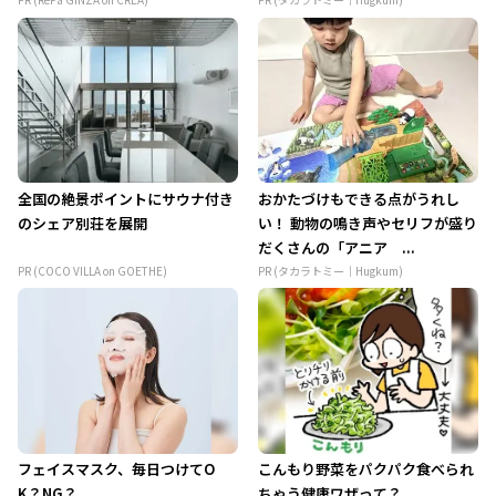
全国の絶景ポイントにサウナ付き
おかたづけもできる点がうれし
のシェア別荘を展開
い！ 動物の鳴き声やセリフが盛り
だくさんの「アニア ...
PR (COCO VILLA on GOETHE)
PR (タカラトミー｜Hugkum)
フェイスマスク、毎日つけてO
こんもり野菜をパクパク食べられ
K？NG？
ちゃう健康ワザって？