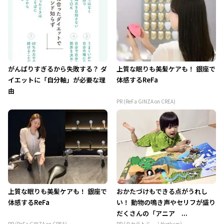
がんばりすぎるから失敗する？ ダ
上質な眠りも美髪ケアも！ 銀座で
イエットに「自分軸」が必要な理
体感するReFa
由
PR (ReFa GINZA on CREA)
上質な眠りも美髪ケアも！ 銀座で
おかたづけもできる点がうれし
体感するReFa
い！ 動物の鳴き声やセリフが盛り
だくさんの「アニア ...
PR (ReFa GINZA on CREA)
PR (タカラトミー｜Hugkum)