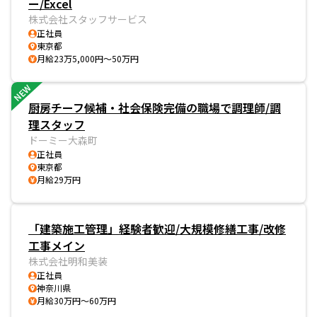
ー/Excel
株式会社スタッフサービス
正社員
東京都
月給23万5,000円～50万円
NEW
厨房チーフ候補・社会保険完備の職場で調理師/調
理スタッフ
ドーミー大森町
正社員
東京都
月給29万円
「建築施工管理」経験者歓迎/大規模修繕工事/改修
工事メイン
株式会社明和美装
正社員
神奈川県
月給30万円～60万円