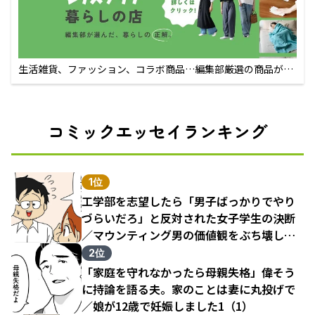
生活雑貨、ファッション、コラボ商品…編集部厳選の商品が買
えるECサイト
コミックエッセイランキング
1位
工学部を志望したら「男子ばっかりでやり
づらいだろ」と反対された女子学生の決断
／マウンティング男の価値観をぶち壊した
結果（1）
2位
「家庭を守れなかったら母親失格」偉そう
に持論を語る夫。家のことは妻に丸投げで
／娘が12歳で妊娠しました1（1）