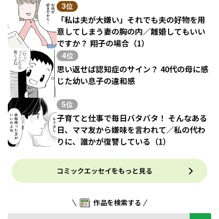
3位
「私は夫が大嫌い」それでも夫の好物を用
意してしまう妻の胸の内／離婚してもいい
ですか？ 翔子の場合（1）
4位
思い返せば認知症のサイン？ 40代の母に感
じた幼い息子の違和感
5位
子育てと仕事で毎日バタバタ！ そんなある
日、ママ友から嫌味を言われて／私の代わ
りに、誰かが復讐している（1）
コミックエッセイをもっと見る
作品を検索する