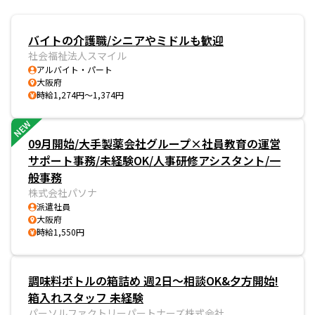
バイトの介護職/シニアやミドルも歓迎
社会福祉法人スマイル
アルバイト・パート
大阪府
時給1,274円～1,374円
NEW
09月開始/大手製薬会社グループ×社員教育の運営
サポート事務/未経験OK/人事研修アシスタント/一
般事務
株式会社パソナ
派遣社員
大阪府
時給1,550円
調味料ボトルの箱詰め 週2日～相談OK&夕方開始!
箱入れスタッフ 未経験
パーソルファクトリーパートナーズ株式会社