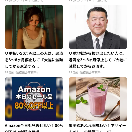
PR (タカラトミー｜Hugkum)
PR (タカラトミー｜Hugkum)
リボ払い50万円以上の人は、返済
リボ地獄から抜け出したい人は、
を3～6ヶ月停止して『大幅に減額
返済を3～6ヶ月停止して『大幅に
してから返済する...
減額してから返済す...
PR (渋谷法務総合事務所)
PR (渋谷法務総合事務所)
Amazon今日も見逃せない！80%
果実感あふれる味わい！アサイー
OFF以上が続々登場
＆ベリーの濃厚スムージー