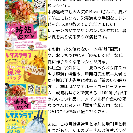
短レシピ」。
本誌連載でも大人気のMizukiさんに、夏バ
テ防止にもなる、栄養満点の手間なしレシ
ピをたっぷり教えていただきました!
レンチンおかずやワンパンパスタなど、暑
い夏を乗り切るテクが満載です。
その他、火を使わない「体感“秒”副菜」
や、おうちで作れる「麻辣レシピ」など、
夏に作りたくなるレシピが満載。
料理企画以外にも、「夏のベタベタ床スッ
キリ解消」特集や、睡眠研究の第一人者で
ある柳沢正史先生に教わる「質のいい眠り
方」、無印良品やカルディコーヒーファー
ム、成城石井などで買える「1000円台以下
のおいしい名品」、メイプル超合金の安藤
なつさんと考える「認知症超入門」など、
今知りたい情報が盛りだくさん。
また、この号は通常号とは別に増刊号と特
別号があり、くまのプーさんの保冷バッグ