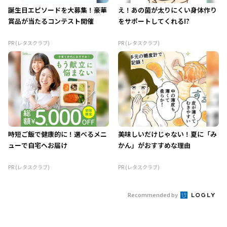
誕生日エピソードを大募集！豪華
え！あの菌が太りにくい身体作り
賞品が当たるコンテスト開催
をサポートしてくれる!?
PR (レタスクラブ)
PR (レタスクラブ)
時短ご飯で健康的に！選べるメニ
美味しいだけじゃない！夏に「み
ューで自宅へお届け
かん」がおすすめな理由
PR (レタスクラブ)
PR (レタスクラブ)
Recommended by