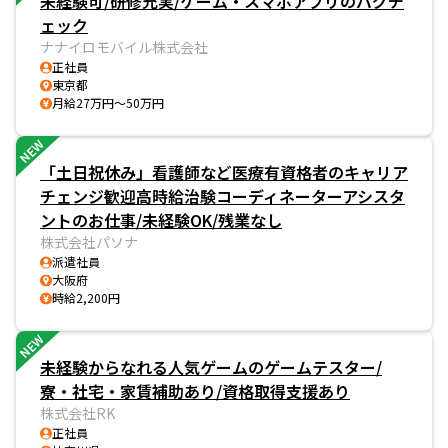
未経験可/研修充実/ゲーム・スマホアプリのバグチ
ェック
ナナイロモバイル株式会社
正社員
東京都
月給27万円～50万円
NEW
「土日祝休み」看護師など医療有資格者のキャリア
チェンジ歓迎高時給治験コーディネーターアシスタ
ントのお仕事/未経験OK/残業なし
株式会社パソナ
派遣社員
大阪府
時給2,200円
NEW
未経験からなれる人気ゲームのゲームテスター/
寮・社宅・家賃補助あり/資格取得支援あり
株式会社RK
正社員