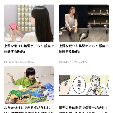
上質な眠りも美髪ケアも！ 銀座で
上質な眠りも美髪ケアも！ 銀座で
体感するReFa
体感するReFa
PR (ReFa GINZA on CREA)
PR (ReFa GINZA on CREA)
おかたづけもできる点がうれし
園児の身体測定で保育士が絶句！