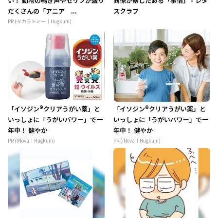
い！ 動物の鳴き声やセリフが盛り
同僚が察したある「事情」 - レタ
だくさんの「アニア ...
スクラブ
PR (タカラトミー｜Hugkum)
「イソジン®クリアうがい薬」と
「イソジン®クリアうがい薬」と
いっしょに「うがいパワー」で一
いっしょに「うがいパワー」で一
年中！ 健やか
年中！ 健やか
PR (iNova｜Hugkum)
PR (iNova｜Hugkum)