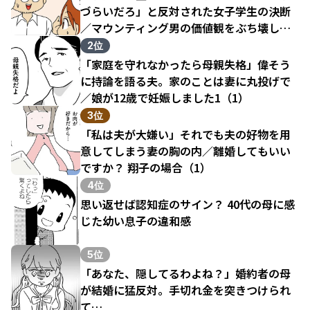
づらいだろ」と反対された女子学生の決断
／マウンティング男の価値観をぶち壊した
結果（1）
2位
「家庭を守れなかったら母親失格」偉そう
に持論を語る夫。家のことは妻に丸投げで
／娘が12歳で妊娠しました1（1）
3位
「私は夫が大嫌い」それでも夫の好物を用
意してしまう妻の胸の内／離婚してもいい
ですか？ 翔子の場合（1）
4位
思い返せば認知症のサイン？ 40代の母に感
じた幼い息子の違和感
5位
「あなた、隠してるわよね？」婚約者の母
が結婚に猛反対。手切れ金を突きつけられ
て…