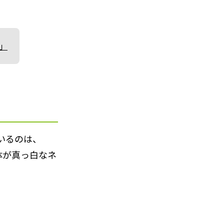
」
いるのは、
体が真っ白なネ