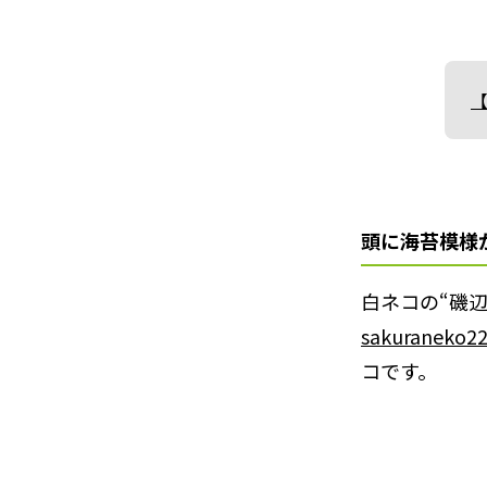
頭に海苔模様
白ネコの“磯
sakuraneko2
コです。