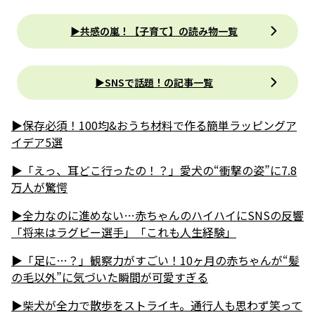
▶︎共感の嵐！【子育て】の読み物一覧
▶SNSで話題！の記事一覧
▶保存必須！100均&おうち材料で作る簡単ラッピングア
イデア5選
▶「えっ、耳どこ行ったの！？」愛犬の“衝撃の姿”に7.8
万人が驚愕
▶全力なのに進めない…赤ちゃんのハイハイにSNSの反響
「将来はラグビー選手」「これも人生経験」
▶「足に…？」観察力がすごい！10ヶ月の赤ちゃんが“髪
の毛以外”に気づいた瞬間が可愛すぎる
▶柴犬が全力で散歩をストライキ。通行人も思わず笑って