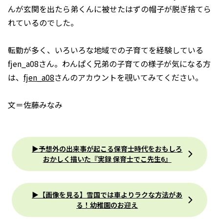
んが玄関を出たら弟くんに被せたはずの帽子が脱ぎ捨てら
れているのでした。
転勤が多く、いろいろな地域での子育てを経験している
fjen_a08さん。わんぱく兄弟の子育ての様子が気になる方
は、
fjen_a08
さんのアカウントを覗いてみてください。
文＝佐藤みなみ
▶︎予想外の出来事が起こる保育士時代をおもしろ
おかしく描いた『実録 保育士でこ先生6』
▶︎【画像を見る】雪国では車よりラクな方法があ
る！幼稚園のお迎え