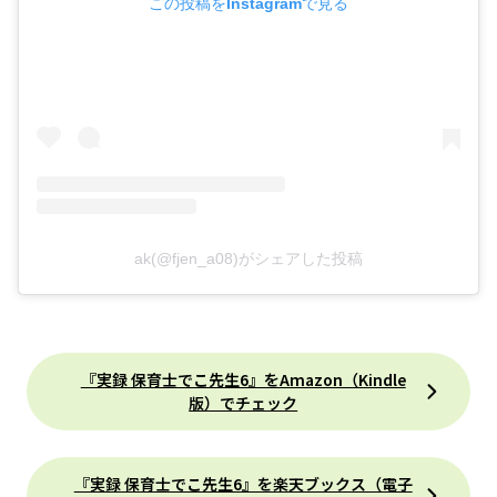
この投稿をInstagramで見る
ak(@fjen_a08)がシェアした投稿
『実録 保育士でこ先生6』をAmazon（Kindle
版）でチェック
『実録 保育士でこ先生6』を楽天ブックス（電子