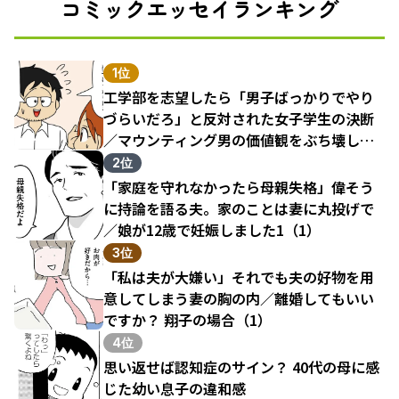
コミックエッセイランキング
1位
工学部を志望したら「男子ばっかりでやり
づらいだろ」と反対された女子学生の決断
／マウンティング男の価値観をぶち壊した
結果（1）
2位
「家庭を守れなかったら母親失格」偉そう
に持論を語る夫。家のことは妻に丸投げで
／娘が12歳で妊娠しました1（1）
3位
「私は夫が大嫌い」それでも夫の好物を用
意してしまう妻の胸の内／離婚してもいい
ですか？ 翔子の場合（1）
4位
思い返せば認知症のサイン？ 40代の母に感
じた幼い息子の違和感