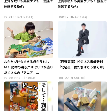
上質な眠りも美髪ケアも！ 銀座で
上質な眠りも美髪ケアも！ 銀座で
体感するReFa
体感するReFa
PR (ReFa GINZA on CREA)
PR (ReFa GINZA on CREA)
おかたづけもできる点がうれし
【西野亮廣】ビジネス書最新刊
い！ 動物の鳴き声やセリフが盛り
『北極星 僕たちはどう働くか』
だくさんの「アニア ...
PR (タカラトミー｜Hugkum)
PR (FINCHI on GOETHE)