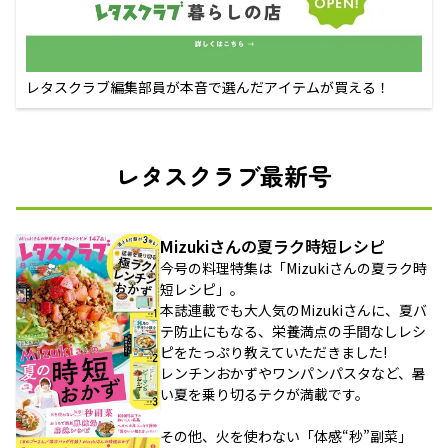
レタスクラブ編集部員が本音で選んだアイテムが買える！
レタスクラブ最新号
Mizukiさんの夏ラク時短レシピ
今号の料理特集は「Mizukiさんの夏ラク時
短レシピ」。
本誌連載でも大人気のMizukiさんに、夏バ
テ防止にもなる、栄養満点の手間なしレシ
ピをたっぷり教えていただきました!
レンチンおかずやワンパンパスタなど、暑
い夏を乗り切るテクが満載です。
その他、火を使わない「体感“秒”副菜」