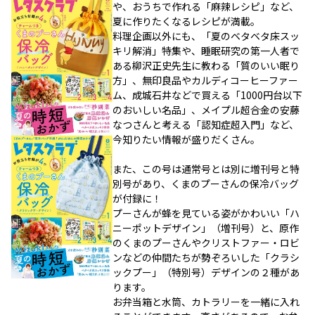
や、おうちで作れる「麻辣レシピ」など、
夏に作りたくなるレシピが満載。
料理企画以外にも、「夏のベタベタ床スッ
キリ解消」特集や、睡眠研究の第一人者で
ある柳沢正史先生に教わる「質のいい眠り
方」、無印良品やカルディコーヒーファー
ム、成城石井などで買える「1000円台以下
のおいしい名品」、メイプル超合金の安藤
なつさんと考える「認知症超入門」など、
今知りたい情報が盛りだくさん。
また、この号は通常号とは別に増刊号と特
別号があり、くまのプーさんの保冷バッグ
が付録に！
プーさんが蜂を見ている姿がかわいい「ハ
ニーポットデザイン」（増刊号）と、原作
のくまのプーさんやクリストファー・ロビ
ンなどの仲間たちが勢ぞろいした「クラシ
ックプー」（特別号）デザインの２種があ
ります。
お弁当箱と水筒、カトラリーを一緒に入れ