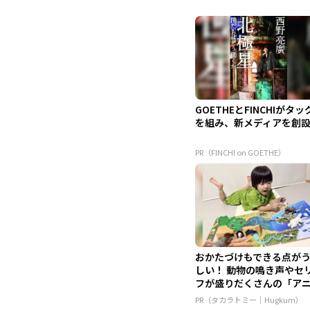
GOETHEとFINCHIがタッ
を組み、新メディアを創
PR（FINCHI on GOETHE）
おかたづけもできる点が
しい！ 動物の鳴き声やセ
フが盛りだくさんの「ア
ア ...
PR（タカラトミー｜Hugkum）