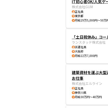
IT初心者OK/人気
株式会社GUM
正社員
東京都
月給29万5,000円～50万
「土日祝休み」コー
ランスタッド株式会社
派遣社員
大阪府
月給22万7,000円
建築資材を運ぶ大型
お仕事
株式会社エルライン
正社員
神奈川県
月給30万円～40万円