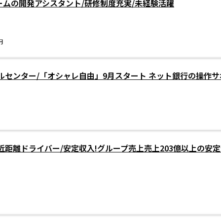
ゲームの開発アシスタント/研修制度充実/未経験活躍
円
ルセンター/「オシャレ自由」9月スタート ネット銀行の操作サ
近距離ドライバー/安定収入!グループ売上売上203億以上の安