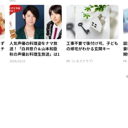
um）
みず
人気声優の料理姿をナマ放
工事不要で後付け可。子ども
誕
スチ
送！「白井悠介＆山本和臣
の帰宅がわかる玄関キー
豪
秋の声優お料理生放送」は1
開
0/...
2016/10/13
PR（レタスクラブ）
P