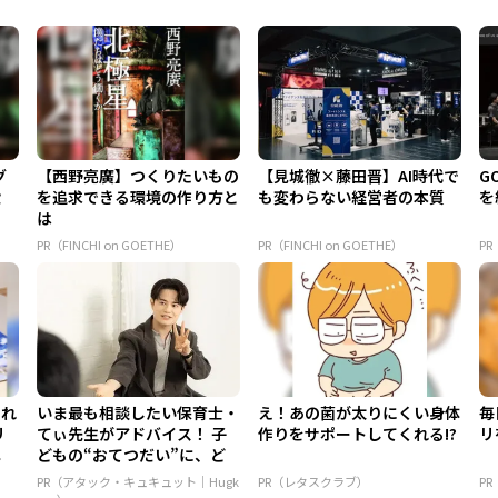
グ
【西野亮廣】つくりたいもの
【見城徹×藤田晋】AI時代で
G
設
を追求できる環境の作り方と
も変わらない経営者の本質
を
は
PR（FINCHI on GOETHE）
PR（FINCHI on GOETHE）
PR
うれ
いま最も相談したい保育士・
え！あの菌が太りにくい身体
毎
リ
てぃ先生がアドバイス！ 子
作りをサポートしてくれる!?
リ
ニ
どもの“おてつだい”に、ど
ん...
PR（アタック・キュキュット｜Hugk
PR（レタスクラブ）
P