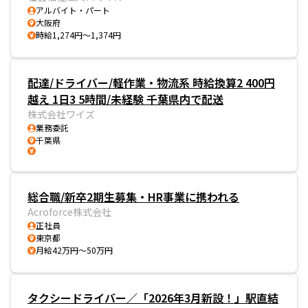
アルバイト・パート
大阪府
時給1,274円～1,374円
配達/ドライバー/軽作業・物流系 時給換算2 400円
越え 1日3 5時間/未経験 千葉県内で配送
株式会社ワイズ
業務委託
千葉県
総合職/新卒2期生募集・HR事業に携われる
Acroforce株式会社
正社員
東京都
月給42万円～50万円
タクシードライバー／「2026年3月新設！」駅直結