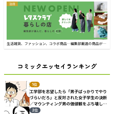
注目
生活雑貨、ファッション、コラボ商品…編集部厳選の商品が買
えるECサイト
コミックエッセイランキング
1位
工学部を志望したら「男子ばっかりでやり
づらいだろ」と反対された女子学生の決断
／マウンティング男の価値観をぶち壊した
結果（1）
2位