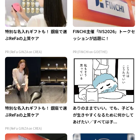
特別な名入れギフトも！ 銀座で選
FINCHI主催「IVS2026」トークセ
ぶReFaの上質ケア
ッションが話題に！
PR (ReFa GINZA on CREA)
PR (FINCHI on GOETHE)
特別な名入れギフトも！ 銀座で選
ありのままでいい。でも、子ども
ぶReFaの上質ケア
が生きやすくなるために何かして
あげたい／すべては子...
PR (ReFa GINZA on CREA)