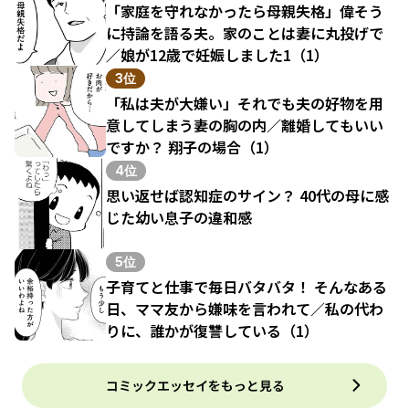
「家庭を守れなかったら母親失格」偉そう
に持論を語る夫。家のことは妻に丸投げで
／娘が12歳で妊娠しました1（1）
3位
「私は夫が大嫌い」それでも夫の好物を用
意してしまう妻の胸の内／離婚してもいい
ですか？ 翔子の場合（1）
4位
思い返せば認知症のサイン？ 40代の母に感
じた幼い息子の違和感
5位
子育てと仕事で毎日バタバタ！ そんなある
日、ママ友から嫌味を言われて／私の代わ
りに、誰かが復讐している（1）
コミックエッセイをもっと見る