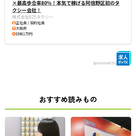
×最高歩合率80％！本気で稼げる阿倍野区初のタ
クシー会社！
株式会社625タクシー
正社員 / 契約社員
大阪府
日給1万円
Sponsored by
おすすめ読みもの