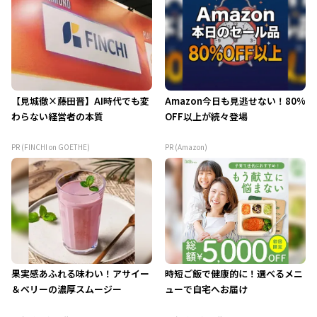
【見城徹×藤田晋】AI時代でも変
Amazon今日も見逃せない！80%
わらない経営者の本質
OFF以上が続々登場
PR (FINCHI on GOETHE)
PR (Amazon)
果実感あふれる味わい！アサイー
時短ご飯で健康的に！選べるメニ
＆ベリーの濃厚スムージー
ューで自宅へお届け