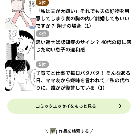
3位
「私は夫が大嫌い」それでも夫の好物を用
意してしまう妻の胸の内／離婚してもいい
ですか？ 翔子の場合（1）
4位
思い返せば認知症のサイン？ 40代の母に感
じた幼い息子の違和感
5位
子育てと仕事で毎日バタバタ！ そんなある
日、ママ友から嫌味を言われて／私の代わ
りに、誰かが復讐している（1）
コミックエッセイをもっと見る
作品を検索する