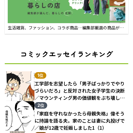
生活雑貨、ファッション、コラボ商品…編集部厳選の商品が買
えるECサイト
コミックエッセイランキング
1位
工学部を志望したら「男子ばっかりでやり
づらいだろ」と反対された女子学生の決断
／マウンティング男の価値観をぶち壊した
結果（1）
2位
「家庭を守れなかったら母親失格」偉そう
に持論を語る夫。家のことは妻に丸投げで
／娘が12歳で妊娠しました1（1）