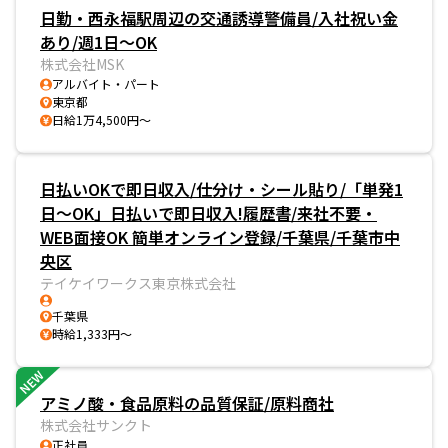
日勤・西永福駅周辺の交通誘導警備員/入社祝い金
あり/週1日～OK
株式会社MSK
アルバイト・パート
東京都
日給1万4,500円～
日払いOKで即日収入/仕分け・シール貼り/「単発1
日～OK」日払いで即日収入!履歴書/来社不要・
WEB面接OK 簡単オンライン登録/千葉県/千葉市中
央区
テイケイワークス東京株式会社
千葉県
時給1,333円～
NEW
アミノ酸・食品原料の品質保証/原料商社
株式会社サンクト
正社員