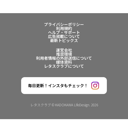
プライバシーポリシー
利用規約
ヘルプ・サポート
広告掲載について
最新トピックス
運営会社
推奨環境
利用者情報の外部送信について
媒体資料
レタスクラブについて
毎日更新！インスタもチェック！
レタスクラブ © KADOKAWA LifeDesign. 2026