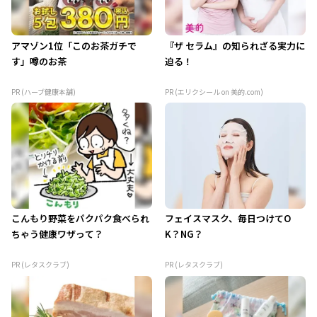
アマゾン1位「このお茶ガチで
『ザ セラム』の知られざる実力に
す」噂のお茶
迫る！
PR (ハーブ健康本舗)
PR (エリクシール on 美的.com)
こんもり野菜をパクパク食べられ
フェイスマスク、毎日つけてO
ちゃう健康ワザって？
K？NG？
PR (レタスクラブ)
PR (レタスクラブ)