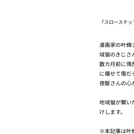
『スローステップ
漫画家の叶輝
域猫のきじさ
数カ月前に偶
に痩せて傷だ
夜駆さんの心
地域猫が繋い
けします。
※本記事は叶