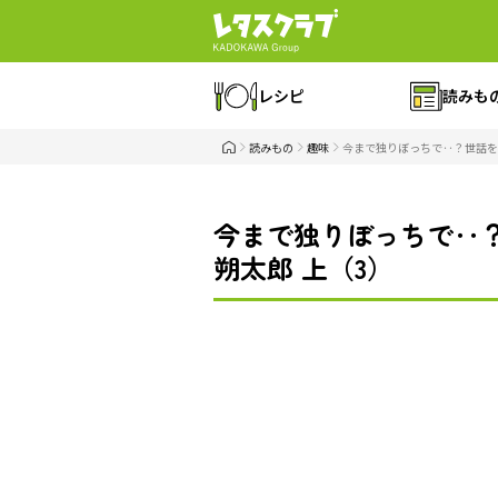
レシピ
読みも
読みもの
趣味
今まで独りぼっちで‥？世話を
今まで独りぼっちで‥
朔太郎 上（3）